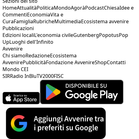
Sezioni del sito
Home
Attualità
Politica
Mondo
Agorà
Podcast
Chiesa
Idee e
Commenti
Economia
Vita e
Cura
Famiglia
Rubriche
Multimedia
Ecosistema avvenire
Pubblicazioni
Edizioni locali
L'economia civile
Gutenberg
Popotus
Pop
Up
Luoghi dell'Infinito
Avvenire
Chi siamo
Redazione
Ecosistema
Avvenire
Pubblicità
Fondazione Avvenire
Shop
Contatti
Mondo CEI
SIR
Radio InBlu
TV2000
FISC