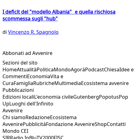
I deficit del "modello Albania" e quella rischiosa
scommessa sugli "hub"
di
Vincenzo R. Spagnolo
Abbonati ad Avvenire
Sezioni del sito
Home
Attualità
Politica
Mondo
Agorà
Podcast
Chiesa
Idee e
Commenti
Economia
Vita e
Cura
Famiglia
Rubriche
Multimedia
Ecosistema avvenire
Pubblicazioni
Edizioni locali
L'economia civile
Gutenberg
Popotus
Pop
Up
Luoghi dell'Infinito
Avvenire
Chi siamo
Redazione
Ecosistema
Avvenire
Pubblicità
Fondazione Avvenire
Shop
Contatti
Mondo CEI
SIR
Radio InBlu
TV2000
FISC