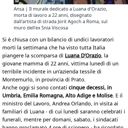
Ansa | Il murale dedicato a Luana d'Orazio,
morta di lavoro a 22 anni, disegnato
dall'artista di strada Jorit Agoch a Roma, sul
muro dell'ex Snia Viscosa
Si è chiusa con un bilancio di undici lavoratori
morti la settimana che ha visto tutta Italia
piangere la scomparsa di
Luana D’Orazio
, la
giovane mamma di 22 anni, vittima lunedì di un
terribile incidente in un’azienda tessile di
Montemurlo, in provincia di Prato.
Anche oggi si sono contati
cinque decessi, in
Umbria, Emilia Romagna, Alto Adige e Molise
. E il
ministro del Lavoro, Andrea Orlando, in visita ai
familiari di Luana - di cui lunedì saranno celebrati i
funerali, mentre per domani, sabato, i sindacati
hanno proclamato 4 ore di sciopero - ha ricordato