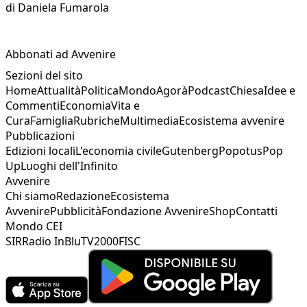
di
Daniela Fumarola
Abbonati ad Avvenire
Sezioni del sito
Home
Attualità
Politica
Mondo
Agorà
Podcast
Chiesa
Idee e
Commenti
Economia
Vita e
Cura
Famiglia
Rubriche
Multimedia
Ecosistema avvenire
Pubblicazioni
Edizioni locali
L'economia civile
Gutenberg
Popotus
Pop
Up
Luoghi dell'Infinito
Avvenire
Chi siamo
Redazione
Ecosistema
Avvenire
Pubblicità
Fondazione Avvenire
Shop
Contatti
Mondo CEI
SIR
Radio InBlu
TV2000
FISC