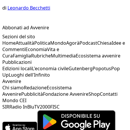
di
Leonardo Becchetti
Abbonati ad Avvenire
Sezioni del sito
Home
Attualità
Politica
Mondo
Agorà
Podcast
Chiesa
Idee e
Commenti
Economia
Vita e
Cura
Famiglia
Rubriche
Multimedia
Ecosistema avvenire
Pubblicazioni
Edizioni locali
L'economia civile
Gutenberg
Popotus
Pop
Up
Luoghi dell'Infinito
Avvenire
Chi siamo
Redazione
Ecosistema
Avvenire
Pubblicità
Fondazione Avvenire
Shop
Contatti
Mondo CEI
SIR
Radio InBlu
TV2000
FISC