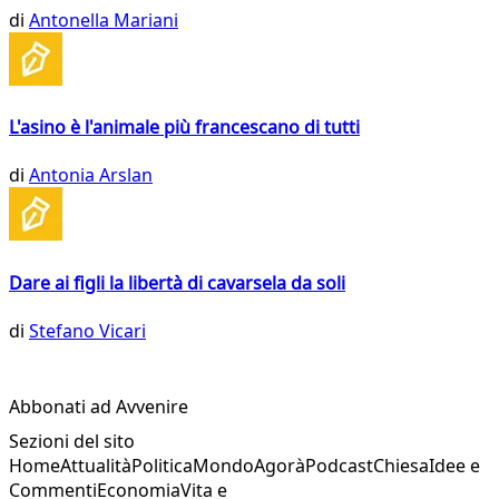
di
Antonella Mariani
L'asino è l'animale più francescano di tutti
di
Antonia Arslan
Dare ai figli la libertà di cavarsela da soli
di
Stefano Vicari
Abbonati ad Avvenire
Sezioni del sito
Home
Attualità
Politica
Mondo
Agorà
Podcast
Chiesa
Idee e
Commenti
Economia
Vita e