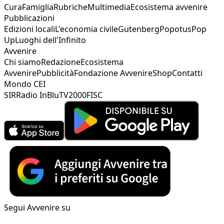
Cura
Famiglia
Rubriche
Multimedia
Ecosistema avvenire
Pubblicazioni
Edizioni locali
L'economia civile
Gutenberg
Popotus
Pop
Up
Luoghi dell'Infinito
Avvenire
Chi siamo
Redazione
Ecosistema
Avvenire
Pubblicità
Fondazione Avvenire
Shop
Contatti
Mondo CEI
SIR
Radio InBlu
TV2000
FISC
Segui Avvenire su