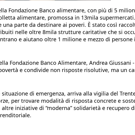
 della Fondazione Banco alimentare, con più di 5 milio
olletta alimentare, promossa in 13mila supermercati. 
 una parte da destinare ai poveri. È stato così raccolt
ibuiti nelle oltre 8mila strutture caritative che si oc
contrano e aiutano oltre 1 milione e mezzo di persone 
 della Fondazione Banco Alimentare, Andrea Giussani - c
 povertà e condivide non risposte risolutive, ma un ca
e situazione di emergenza, arriva alla vigilia del Tre
ze, per trovare modalità di risposta concrete e sosteni
i
altre iniziative di “moderna” solidarietà e recupero d
renditoriale.