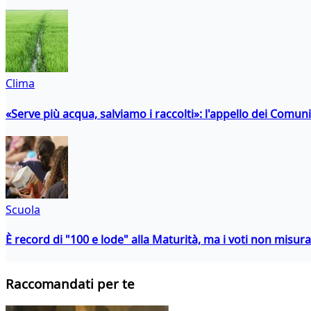
Clima
«Serve più acqua, salviamo i raccolti»: l'appello dei Comuni 
Scuola
È record di "100 e lode" alla Maturità, ma i voti non misu
Raccomandati per te