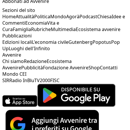
Abbonati ad Avvenire
Sezioni del sito
Home
Attualità
Politica
Mondo
Agorà
Podcast
Chiesa
Idee e
Commenti
Economia
Vita e
Cura
Famiglia
Rubriche
Multimedia
Ecosistema avvenire
Pubblicazioni
Edizioni locali
L'economia civile
Gutenberg
Popotus
Pop
Up
Luoghi dell'Infinito
Avvenire
Chi siamo
Redazione
Ecosistema
Avvenire
Pubblicità
Fondazione Avvenire
Shop
Contatti
Mondo CEI
SIR
Radio InBlu
TV2000
FISC