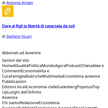
di
Antonia Arslan
Dare ai figli la libertà di cavarsela da soli
di
Stefano Vicari
Abbonati ad Avvenire
Sezioni del sito
Home
Attualità
Politica
Mondo
Agorà
Podcast
Chiesa
Idee e
Commenti
Economia
Vita e
Cura
Famiglia
Rubriche
Multimedia
Ecosistema avvenire
Pubblicazioni
Edizioni locali
L'economia civile
Gutenberg
Popotus
Pop
Up
Luoghi dell'Infinito
Avvenire
Chi siamo
Redazione
Ecosistema
Avvenire
Pubblicità
Fondazione Avvenire
Shop
Contatti