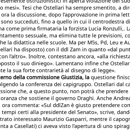
semente ostruzionistici in aperta violazione del suo
o mesi». Tesi che Ostellari ha sempre smentito, a dire
re ora la discussione, dopo l’approvazione in prima le
i sono succeduti, fino a quello in cui il centrodestra d
a come prima firmataria la forzista Lucia Ronzulli,. L
entamento sessuale, ma elimina tutte le previsioni, c
che la didattica nelle scuole. Ma per M5s, Pd, Leu e 
lari ha disposto) con il ddl Zam in quanto «dal punto 
on l’altro». Inoltre, contestano ancora, «alla richiest
opposto il suo diniego». Lamentano infine che Ostella
la sua forte contrarietà al disegno di legge».
nterno della commissione Giustizia, la
questione finisc
lgendo la conferenza dei capigruppo. Ostellari dal ca
mmissione che, a questo punto, non potrà che prendere 
gioranza che sostiene il governo Draghi. Anche Andrea
e, ora commenta: «Sul ddlZan è giusto pretendere com
 tempi certi alla presidente del Senato», scrive, dand
trato interessato Maurizio Gasparri, mentre il capogr
ta a Casellati) ci aveva visto l’apertura di uno spira