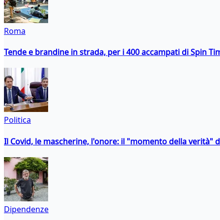
Roma
Tende e brandine in strada, per i 400 accampati di Spin T
Politica
Il Covid, le mascherine, l'onore: il "momento della verità" 
Dipendenze