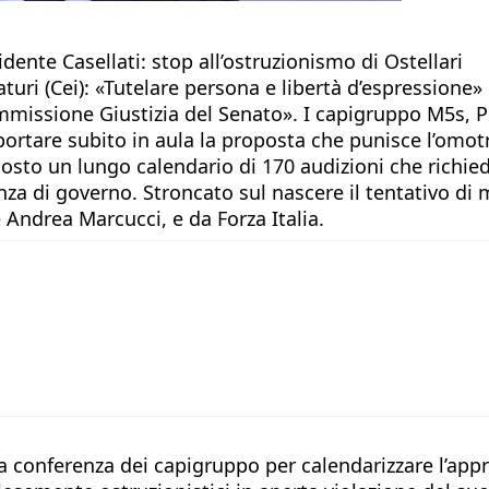
idente Casellati: stop all’ostruzionismo di Ostellari
Baturi (Cei): «Tutelare persona e libertà d’espressione»
mmissione Giustizia del Senato». I capigruppo M5s, P
di portare subito in aula la proposta che punisce l’o
isposto un lungo calendario di 170 audizioni che rich
 di governo. Stroncato sul nascere il tentativo di m
 Andrea Marcucci, e da Forza Italia.
 conferenza dei capigruppo per calendarizzare l’approd