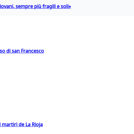
ovani, sempre più fragili e soli»
oso di san Francesco
 martiri de La Rioja