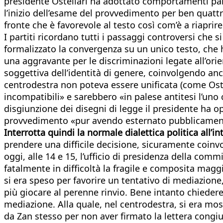
presidente Ostellari ha adottato comportamenti pale
l’inizio dell’esame del provvedimento per ben quattr
fronte che è favorevole al testo così com’è a riapri
I partiti ricordano tutti i passaggi controversi che s
formalizzato la convergenza su un unico testo, che h
una aggravante per le discriminazioni legate all’ori
soggettiva dell’identità di genere, coinvolgendo an
centrodestra non poteva essere unificata (come Ostel
incompatibili» e sarebbero «in palese antitesi l’uno c
disgiunzione dei disegni di legge il presidente ha 
provvedimento «pur avendo esternato pubblicamente 
Interrotta quindi la normale dialettica politica all’i
prendere una difficile decisione, sicuramente coinvo
oggi, alle 14 e 15, l’ufficio di presidenza della co
fatalmente in difficoltà la fragile e composita mag
si era speso per favorire un tentativo di mediazion
più giocare al perenne rinvio. Bene intanto chiedere
mediazione. Alla quale, nel centrodestra, si era mos
da Zan stesso per non aver firmato la lettera congiun