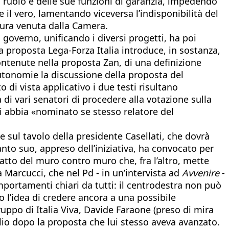
 ruolo e delle sue funzioni di garanzia, impedendo
 il vero, lamentando viceversa l’indisponibilità del
ttura venuta dalla Camera.
i governo, unificando i diversi progetti, ha poi
a proposta Lega-Forza Italia introduce, in sostanza,
ontenute nella proposta Zan, di una definizione
Autonomie la discussione della proposta del
di vista applicativo i due testi risultano
a di vari senatori di procedere alla votazione sulla
ri abbia «nominato se stesso relatore del
e sul tavolo della presidente Casellati, che dovrà
nto suo, appreso dell’iniziativa, ha convocato per
atto del muro contro muro che, fra l’altro, mette
 Marcucci, che nel Pd - in un’intervista ad
Avvenire
-
portamenti chiari da tutti: il centrodestra non può
o l’idea di credere ancora a una possibile
uppo di Italia Viva, Davide Faraone (preso di mira
glio dopo la proposta che lui stesso aveva avanzato.