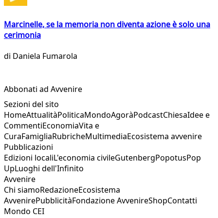
Marcinelle, se la memoria non diventa azione è solo una
cerimonia
di
Daniela Fumarola
Abbonati ad Avvenire
Sezioni del sito
Home
Attualità
Politica
Mondo
Agorà
Podcast
Chiesa
Idee e
Commenti
Economia
Vita e
Cura
Famiglia
Rubriche
Multimedia
Ecosistema avvenire
Pubblicazioni
Edizioni locali
L'economia civile
Gutenberg
Popotus
Pop
Up
Luoghi dell'Infinito
Avvenire
Chi siamo
Redazione
Ecosistema
Avvenire
Pubblicità
Fondazione Avvenire
Shop
Contatti
Mondo CEI