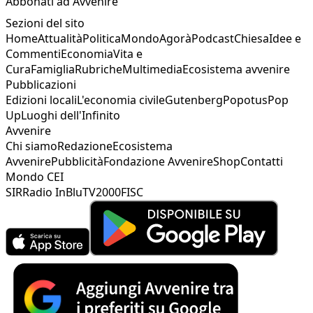
Abbonati ad Avvenire
Sezioni del sito
Home
Attualità
Politica
Mondo
Agorà
Podcast
Chiesa
Idee e
Commenti
Economia
Vita e
Cura
Famiglia
Rubriche
Multimedia
Ecosistema avvenire
Pubblicazioni
Edizioni locali
L'economia civile
Gutenberg
Popotus
Pop
Up
Luoghi dell'Infinito
Avvenire
Chi siamo
Redazione
Ecosistema
Avvenire
Pubblicità
Fondazione Avvenire
Shop
Contatti
Mondo CEI
SIR
Radio InBlu
TV2000
FISC