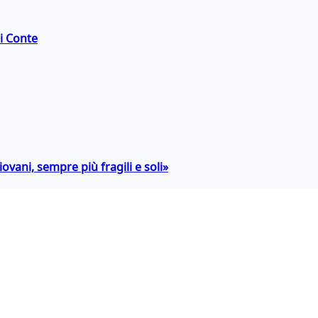
di Conte
ovani, sempre più fragili e soli»