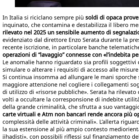
In Italia si riciclano sempre più
soldi di opaca prov
inquinato, che contamina e destabilizza il libero m
rilevato nel 2025 un sensibile aumento di segnalazio
evidenziato dal direttore Enzo Serata durante la pres
recente iscrizione, in particolare banche telematich
operazioni di “lavaggio” connesse con «l’indebita pe
Le anomalie hanno riguardato sia profili soggettivi d
simulare o alterare i requisiti di accesso alle misure
Si continua insomma ad allungare le mani sporche sul
maggiore attenzione nel cogliere i collegamenti sogg
di utilizzo di «risorse pubbliche». Serata ha rileva
volti a occultare la corresponsione di indebite utili
della grande criminalità, che sfrutta a suo vantaggi
carte virtuali e Atm non bancari rende ancora più opa
complessità delle attività criminali». L’allerta riguar
la sua estensione al più ampio contesto mediorienta
jihadisti», con possibili riflessi sul finanziamento d