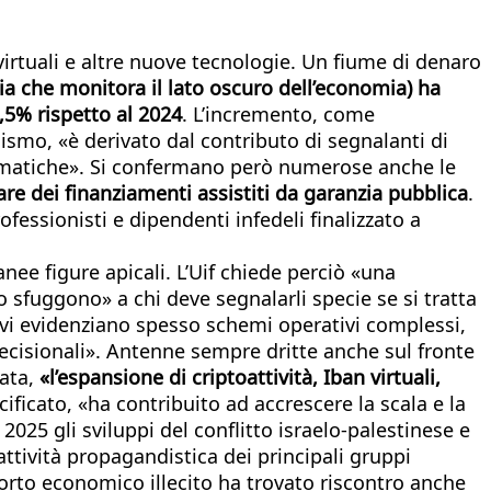
 virtuali e altre nuove tecnologie. Un fiume di denaro
alia che monitora il lato oscuro dell’economia) ha
,5% rispetto al 2024
. L’incremento, come
nismo, «è derivato dal contributo di segnalanti di
nformatiche». Si confermano però numerose anche le
re dei finanziamenti assistiti da garanzia pubblica
.
ofessionisti e dipendenti infedeli finalizzato a
ee figure apicali. L’Uif chiede perciò «una
 sfuggono» a chi deve segnalarli specie se si tratta
tivi evidenziano spesso schemi operativi complessi,
 decisionali». Antenne sempre dritte anche sul fronte
rata,
«l’espansione di criptoattività, Iban virtuali,
cificato, «ha contribuito ad accrescere la scala e la
l 2025 gli sviluppi del conflitto israelo‑palestinese e
ttività propagandistica dei principali gruppi
upporto economico illecito ha trovato riscontro anche