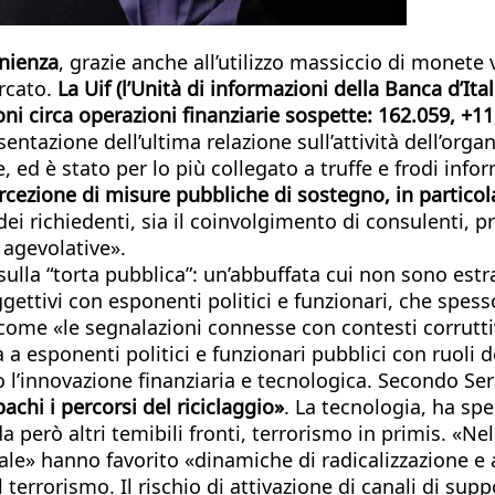
enienza
, grazie anche all’utilizzo massiccio di monete
ercato.
La Uif (l’Unità di informazioni della Banca d’It
ni circa operazioni finanziarie sospette: 162.059, +11
entazione dell’ultima relazione sull’attività dell’orga
e, ed è stato per lo più collegato a truffe e frodi i
rcezione di misure pubbliche di sostegno, in particola
ei richiedenti, sia il coinvolgimento di consulenti, pr
 agevolative».
la “torta pubblica”: un’abbuffata cui non sono estran
ettivi con esponenti politici e funzionari, che spesso
to come «le segnalazioni connesse con contesti corrut
tà a esponenti politici e funzionari pubblici con ruoli
o l’innovazione finanziaria e tecnologica. Secondo Se
chi i percorsi del riciclaggio»
. La tecnologia, ha spe
da però altri temibili fronti, terrorismo in primis. «Ne
le» hanno favorito «dinamiche di radicalizzazione e a
el terrorismo. Il rischio di attivazione di canali di s