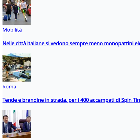
Mobilità
Nelle città italiane si vedono sempre meno monopattini ele
Roma
Tende e brandine in strada, per i 400 accampati di Spin T