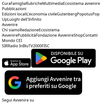
Cura
Famiglia
Rubriche
Multimedia
Ecosistema avvenire
Pubblicazioni
Edizioni locali
L'economia civile
Gutenberg
Popotus
Pop
Up
Luoghi dell'Infinito
Avvenire
Chi siamo
Redazione
Ecosistema
Avvenire
Pubblicità
Fondazione Avvenire
Shop
Contatti
Mondo CEI
SIR
Radio InBlu
TV2000
FISC
Segui Avvenire su