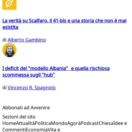
La verità su Scalfaro, il 41-bis e una storia che non è mai
esistita
di
Alberto Gambino
I deficit del "modello Albania" e quella rischiosa
scommessa sugli "hub"
di
Vincenzo R. Spagnolo
Abbonati ad Avvenire
Sezioni del sito
Home
Attualità
Politica
Mondo
Agorà
Podcast
Chiesa
Idee e
Commenti
Economia
Vita e