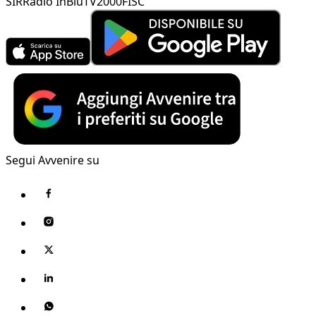
SIR
Radio InBlu
TV2000
FISC
Segui Avvenire su