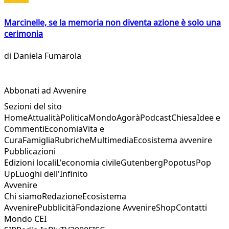
Marcinelle, se la memoria non diventa azione è solo una
cerimonia
di
Daniela Fumarola
Abbonati ad Avvenire
Sezioni del sito
Home
Attualità
Politica
Mondo
Agorà
Podcast
Chiesa
Idee e
Commenti
Economia
Vita e
Cura
Famiglia
Rubriche
Multimedia
Ecosistema avvenire
Pubblicazioni
Edizioni locali
L'economia civile
Gutenberg
Popotus
Pop
Up
Luoghi dell'Infinito
Avvenire
Chi siamo
Redazione
Ecosistema
Avvenire
Pubblicità
Fondazione Avvenire
Shop
Contatti
Mondo CEI