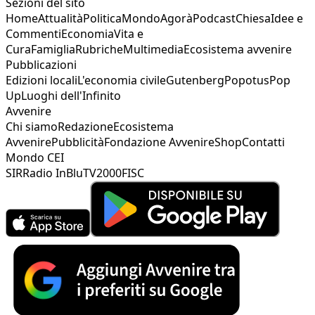
Sezioni del sito
Home
Attualità
Politica
Mondo
Agorà
Podcast
Chiesa
Idee e
Commenti
Economia
Vita e
Cura
Famiglia
Rubriche
Multimedia
Ecosistema avvenire
Pubblicazioni
Edizioni locali
L'economia civile
Gutenberg
Popotus
Pop
Up
Luoghi dell'Infinito
Avvenire
Chi siamo
Redazione
Ecosistema
Avvenire
Pubblicità
Fondazione Avvenire
Shop
Contatti
Mondo CEI
SIR
Radio InBlu
TV2000
FISC