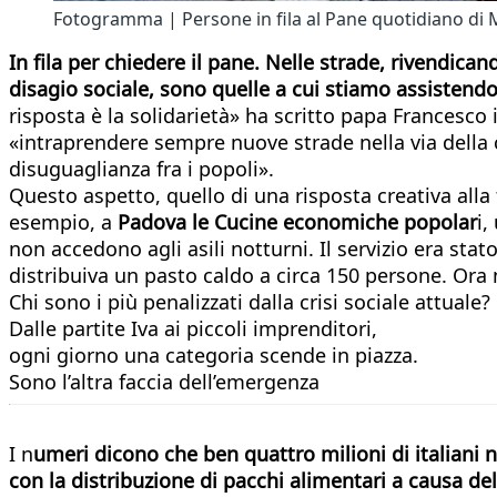
Fotogramma | Persone in fila al Pane quotidiano di 
In fila per chiedere il pane. Nelle strade, rivendicand
disagio sociale, sono quelle a cui stiamo assistendo
risposta è la solidarietà» ha scritto papa Francesco i
«intraprendere sempre nuove strade nella via della c
disuguaglianza fra i popoli».
Questo aspetto, quello di una risposta creativa alla f
esempio, a
Padova le Cucine economiche popolar
i,
non accedono agli asili notturni. Il servizio era st
distribuiva un pasto caldo a circa 150 persone. Ora 
Chi sono i più penalizzati dalla crisi sociale attuale?
Dalle partite Iva ai piccoli imprenditori,
ogni giorno una categoria scende in piazza.
Sono l’altra faccia dell’emergenza
I n
umeri dicono che ben quattro milioni di italiani 
con la distribuzione di pacchi alimentari a causa de