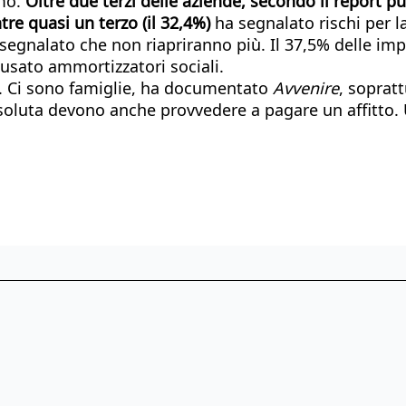
smo.
Oltre due terzi delle aziende, secondo il report pub
tre quasi un terzo (il 32,4%)
ha segnalato rischi per la
nalato che non riapriranno più. Il 37,5% delle impre
 usato ammortizzatori sociali.
a. Ci sono famiglie, ha documentato
Avvenire
, soprat
assoluta devono anche provvedere a pagare un affitto