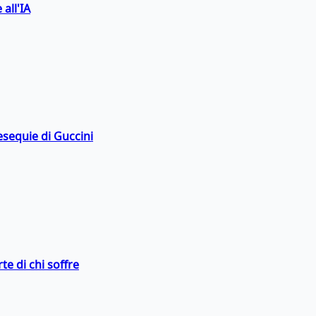
 all'IA
esequie di Guccini
te di chi soffre