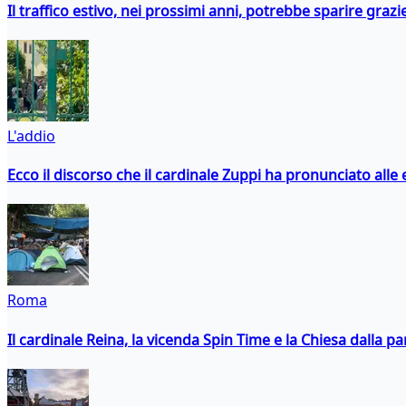
Il traffico estivo, nei prossimi anni, potrebbe sparire grazie
L'addio
Ecco il discorso che il cardinale Zuppi ha pronunciato alle 
Roma
Il cardinale Reina, la vicenda Spin Time e la Chiesa dalla par