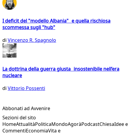
I deficit del "modello Albania" e quella rischiosa
scommessa sugli "hub"
di
Vincenzo R. Spagnolo
La dottrina della guerra giusta insostenibile nell’era
nucleare
di
Vittorio Possenti
Abbonati ad Avvenire
Sezioni del sito
Home
Attualità
Politica
Mondo
Agorà
Podcast
Chiesa
Idee e
Commenti
Economia
Vita e