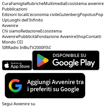
Cura
Famiglia
Rubriche
Multimedia
Ecosistema avvenire
Pubblicazioni
Edizioni locali
L'economia civile
Gutenberg
Popotus
Pop
Up
Luoghi dell'Infinito
Avvenire
Chi siamo
Redazione
Ecosistema
Avvenire
Pubblicità
Fondazione Avvenire
Shop
Contatti
Mondo CEI
SIR
Radio InBlu
TV2000
FISC
Segui Avvenire su