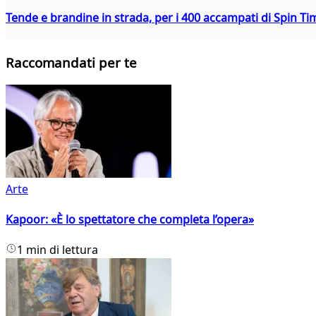
Tende e brandine in strada, per i 400 accampati di Spin T
Raccomandati per te
Arte
Kapoor: «È lo spettatore che completa l’opera»
1 min di lettura