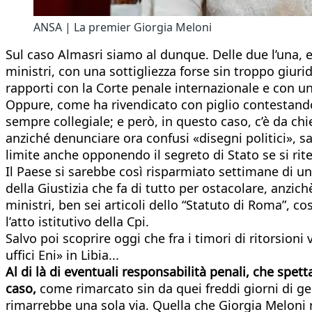
ANSA | La premier Giorgia Meloni
Sul caso Almasri siamo al dunque. Delle due l’una, e
ministri, con una sottigliezza forse sin troppo giuri
rapporti con la Corte penale internazionale e con un
Oppure, come ha rivendicato con piglio contestando i
sempre collegiale; e però, in questo caso, c’è da c
anziché denunciare ora confusi «disegni politici», 
limite anche opponendo il segreto di Stato se si rite
Il Paese si sarebbe così risparmiato settimane di uno
della Giustizia che fa di tutto per ostacolare, anzich
ministri, ben sei articoli dello “Statuto di Roma”, co
l’atto istitutivo della Cpi.
Salvo poi scoprire oggi che fra i timori di ritorsioni v
uffici Eni» in Libia...
Al di là di eventuali responsabilità penali, che spet
caso,
come rimarcato sin da quei freddi giorni di ge
rimarrebbe una sola via. Quella che Giorgia Meloni r