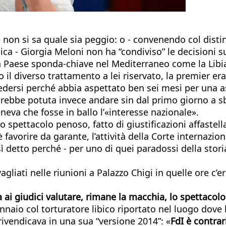
 non si sa quale sia peggio: o - convenendo col distin
dica - Giorgia Meloni non ha “condiviso” le decisioni s
 Paese sponda-chiave nel Mediterraneo come la Libia, 
l diverso trattamento a lei riservato, la premier era 
hiedersi perché abbia aspettato ben sei mesi per una 
sarebbe potuta invece andare sin dal primo giorno a s
neva che fosse in ballo l’«interesse nazionale».
 spettacolo penoso, fatto di giustificazioni affastell
è favorire da garante, l’attività della Corte internazio
sì detto perché - per uno di quei paradossi della stori
agliati nelle riunioni a Palazzo Chigi in quelle ore c’er
ta ai giudici valutare, rimane la macchia, lo spettacol
nnaio col torturatore libico riportato nel luogo dove 
ivendicava in una sua “versione 2014”: «
FdI è contra