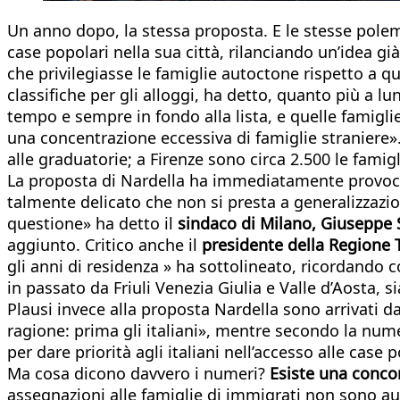
Un anno dopo, la stessa proposta. E le stesse polem
case popolari nella sua città, rilanciando un’idea gi
che privilegiasse le famiglie autoctone rispetto a q
classifiche per gli alloggi, ha detto, quanto più a lu
tempo e sempre in fondo alla lista, e quelle famigli
una concentrazione eccessiva di famiglie straniere»
alle graduatorie; a Firenze sono circa 2.500 le famigl
La proposta di Nardella ha immediatamente provocato 
talmente delicato che non si presta a generalizzazio
questione» ha detto il
sindaco di Milano, Giuseppe 
aggiunto. Critico anche il
presidente della Regione 
gli anni di residenza » ha sottolineato, ricordando c
in passato da Friuli Venezia Giulia e Valle d’Aosta, s
Plausi invece alla proposta Nardella sono arrivati d
ragione: prima gli italiani», mentre secondo la numero
per dare priorità agli italiani nell’accesso alle case 
Ma cosa dicono davvero i numeri?
Esiste una concor
assegnazioni alle famiglie di immigrati non sono 