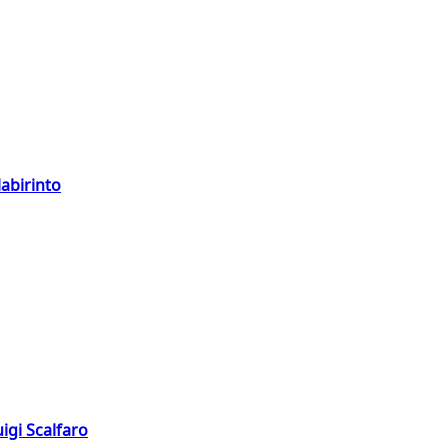
labirinto
igi Scalfaro