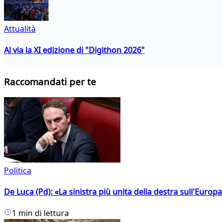
Attualità
Al via la XI edizione di "Digithon 2026"
Raccomandati per te
Politica
De Luca (Pd): «La sinistra più unita della destra sull'Europ
1 min di lettura