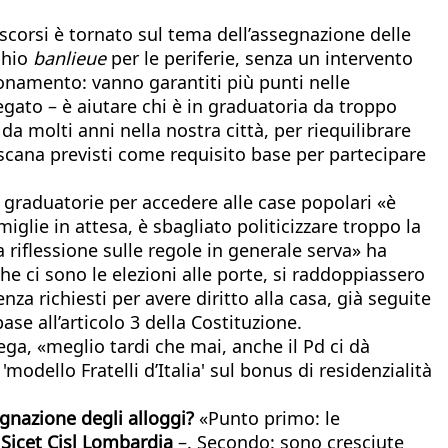
i scorsi è tornato sul tema dell’assegnazione delle
schio
banlieue
per le periferie, senza un intervento
gionamento: vanno garantiti più punti nelle
iegato – è aiutare chi è in graduatoria da troppo
a molti anni nella nostra città, per riequilibrare
scana previsti come requisito base per partecipare
 graduatorie per accedere alle case popolari «è
lie in attesa, è sbagliato politicizzare troppo la
a riflessione sulle regole in generale serva» ha
che ci sono le elezioni alle porte, si raddoppiassero
za richiesti per avere diritto alla casa, già seguite
ase all’articolo 3 della Costituzione.
 Lega, «meglio tardi che mai, anche il Pd ci dà
modello Fratelli d’Italia' sul bonus di residenzialità
segnazione degli alloggi?
«Punto primo: le
 Sicet Cisl Lombardia
–. Secondo: sono cresciute