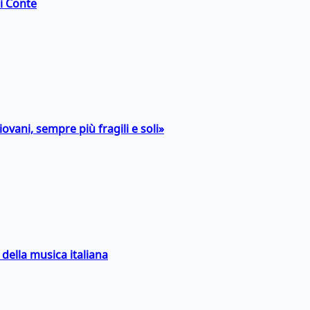
di Conte
ovani, sempre più fragili e soli»
della musica italiana