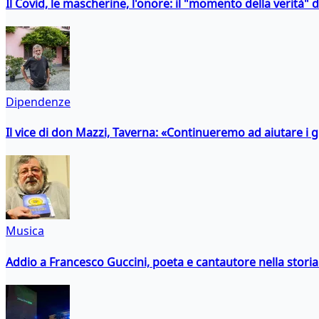
Il Covid, le mascherine, l'onore: il "momento della verità" 
Dipendenze
Il vice di don Mazzi, Taverna: «Continueremo ad aiutare i gi
Musica
Addio a Francesco Guccini, poeta e cantautore nella storia 