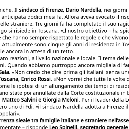
iche. Il
sindaco di Firenze, Dario Nardella
, nei giorn
à anticipata dodici mesi fa. Allora aveva evocato il ri
uelle straniere. Tre giorni fa ha completato il suo ra
ngo si risiede in Toscana. «Il nostro obiettivo – ha sp
e che hanno sempre rispettato le regole e che vivono d
. Attualmente sono cinque gli anni di residenza in To
ie ancora in attesa di un tetto.
reazioni, a livello nazionale e locale. Il tema delle
ni. Quando abbiamo purtroppo ancora migliaia di famig
Sala
. «Non credo che dire 'prima gli italiani' senza un
Toscana, Enrico Rossi
. «Non vorrei che tutte le volte 
ome le ipotesi di un allungamento dei tempi di residen
iano state poi annullate dalla Corte costituzionale in b
a
Matteo Salvini e Giorgia Meloni
. Per il leader della
 uno di Fdi, «il sindaco Nardella adotta a Firenze il '
popolari».
renza sleale tra famiglie italiane e straniere nell’as
aumentate – risponde
Leo Spinelli, segretario generale