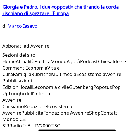
Giorgia e Pedro, i due «opposti» che tirando la corda
rischiano di spezzare l'Europa
di
Marco Iasevoli
Abbonati ad Avvenire
Sezioni del sito
Home
Attualità
Politica
Mondo
Agorà
Podcast
Chiesa
Idee e
Commenti
Economia
Vita e
Cura
Famiglia
Rubriche
Multimedia
Ecosistema avvenire
Pubblicazioni
Edizioni locali
L'economia civile
Gutenberg
Popotus
Pop
Up
Luoghi dell'Infinito
Avvenire
Chi siamo
Redazione
Ecosistema
Avvenire
Pubblicità
Fondazione Avvenire
Shop
Contatti
Mondo CEI
SIR
Radio InBlu
TV2000
FISC