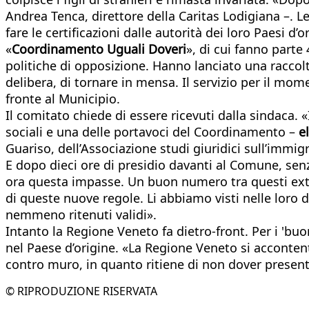
Andrea Tenca, direttore della Caritas Lodigiana –. L
fare le certificazioni dalle autorità dei loro Paesi d’
«
Coordinamento Uguali Doveri
», di cui fanno parte 
politiche di opposizione. Hanno lanciato una raccolt
delibera, di tornare in mensa. Il servizio per il mom
fronte al Municipio.
Il comitato chiede di essere ricevuti dalla sindaca. 
sociali e una delle portavoci del Coordinamento –
e
Guariso, dell’Associazione studi giuridici sull’immi
E dopo dieci ore di presidio davanti al Comune, senz
ora questa impasse. Un buon numero tra questi extra
di queste nuove regole. Li abbiamo visti nelle loro d
nemmeno ritenuti validi».
Intanto la Regione Veneto fa dietro-front. Per i 'buo
nel Paese d’origine. «La Regione Veneto si accontente
contro muro, in quanto ritiene di non dover presenta
© RIPRODUZIONE RISERVATA