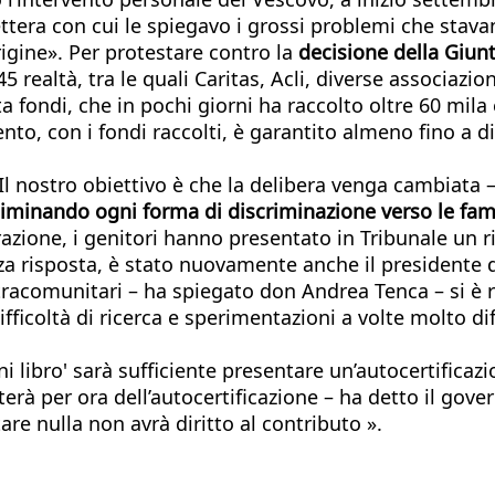
ettera con cui le spiegavo i grossi problemi che stava
origine». Per protestare contro la
decisione della Giun
45 realtà, tra le quali Caritas, Acli, diverse associazio
a fondi, che in pochi giorni ha raccolto oltre 60 mila
ento, con i fondi raccolti, è garantito almeno fino a 
«Il nostro obiettivo è che la delibera venga cambiata –
liminando ogni forma di discriminazione verso le fami
grazione, i genitori hanno presentato in Tribunale un 
a risposta, è stato nuovamente anche il presidente de
comunitari – ha spiegato don Andrea Tenca – si è riv
ifficoltà di ricerca e sperimentazioni a volte molto di
ni libro' sarà sufficiente presentare un’autocertifica
rà per ora dell’autocertificazione – ha detto il gover
re nulla non avrà diritto al contributo ».