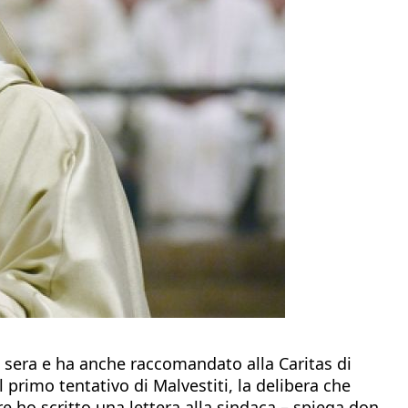
ta sera e ha anche raccomandato alla Caritas di
 primo tentativo di Malvestiti, la delibera che
bre ho scritto una lettera alla sindaca – spiega don