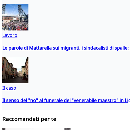
Lavoro
Le parole di Mattarella sui migranti, i sindacalisti di spalle
Il caso
Il senso del "no" al funerale del "venerabile maestro" in Li
Raccomandati per te