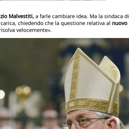
zio Malvestiti,
a farle cambiare idea. Ma la sindaca d
 carica, chiedendo che la questione relativa al
nuovo 
 risolva velocemente».