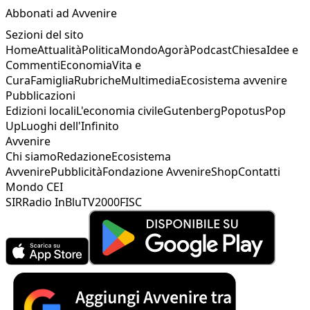
Abbonati ad Avvenire
Sezioni del sito
Home
Attualità
Politica
Mondo
Agorà
Podcast
Chiesa
Idee e
Commenti
Economia
Vita e
Cura
Famiglia
Rubriche
Multimedia
Ecosistema avvenire
Pubblicazioni
Edizioni locali
L'economia civile
Gutenberg
Popotus
Pop
Up
Luoghi dell'Infinito
Avvenire
Chi siamo
Redazione
Ecosistema
Avvenire
Pubblicità
Fondazione Avvenire
Shop
Contatti
Mondo CEI
SIR
Radio InBlu
TV2000
FISC