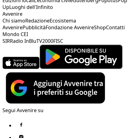
Edizioni locali
L'economia civile
Gutenberg
Popotus
Pop
Up
Luoghi dell'Infinito
Avvenire
Chi siamo
Redazione
Ecosistema
Avvenire
Pubblicità
Fondazione Avvenire
Shop
Contatti
Mondo CEI
SIR
Radio InBlu
TV2000
FISC
Segui Avvenire su