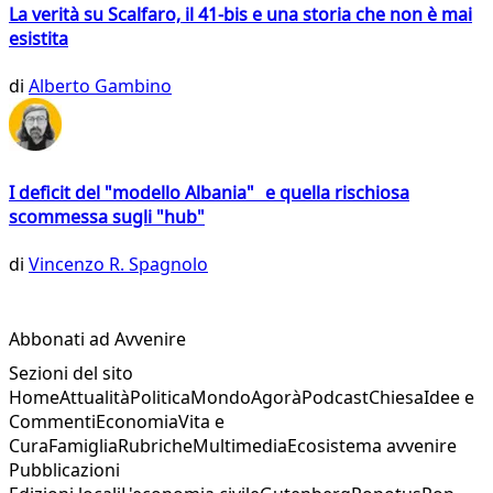
La verità su Scalfaro, il 41-bis e una storia che non è mai
esistita
di
Alberto Gambino
I deficit del "modello Albania" e quella rischiosa
scommessa sugli "hub"
di
Vincenzo R. Spagnolo
Abbonati ad Avvenire
Sezioni del sito
Home
Attualità
Politica
Mondo
Agorà
Podcast
Chiesa
Idee e
Commenti
Economia
Vita e
Cura
Famiglia
Rubriche
Multimedia
Ecosistema avvenire
Pubblicazioni