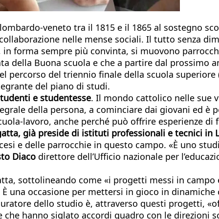
ombardo-veneto tra il 1815 e il 1865 al sostegno scola
a collaborazione nelle mense sociali. Il tutto senza d
i, in forma sempre più convinta, si muovono parrocchie
ata della Buona scuola e che a partire dal prossimo 
el percorso del triennio finale della scuola superiore
egrante del piano di studi.
studenti e studentesse
. Il mondo cattolico nelle sue v
grale della persona, a cominciare dai giovani ed è 
cuola-lavoro, anche perché può offrire esperienze di
atta, già preside di istituti professionali e tecnici i
cesi e delle parrocchie in questo campo. «È uno stud
sto Diaco
direttore dell’Ufficio nazionale per l’educazi
atta, sottolineando come «i progetti messi in campo 
 È una occasione per mettersi in gioco in dinamiche 
ratore dello studio è, attraverso questi progetti, «off
 che hanno siglato accordi quadro con le direzioni sco