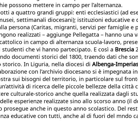
chie possono mettere in campo per l’alternanza.
otti a quattro grandi gruppi: enti ecclesiastici (ad es
, musei, settimanali diocesani); istituzioni educative 
alla persona (Caritas, migranti, servizi per famiglie e p
engono realizzati – aggiunge Pellegatta – hanno una v
cattolico in campo di alternanza scuola-lavoro, prese
li studenti che vi hanno partecipato. E così a
Brescia
2
ando documenti storici del 1800, traendo dati che sono
 storico. In Liguria, nella diocesi di
Albenga-Imperia
aborazione con l’archivio diocesano si è impegnata in
tra sui bisogni del territorio, in particolare sul front
n’attività di ricerca delle piccole bellezze della città
re culturale-storico anche quella realizzata dagli stu
le esperienze realizzate sino allo scorso anno (il dos
 prosegue anche in questo anno scolastico. Del resto,
anza educative con tutti, anche al di fuori del mndo 