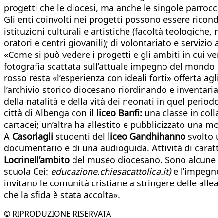
progetti che le diocesi, ma anche le singole parroc
Gli enti coinvolti nei progetti possono essere ricond
istituzioni culturali e artistiche (facoltà teologiche
oratori e centri giovanili); di volontariato e servizio 
«Come si può vedere i progetti e gli ambiti in cui v
fotografia scattata sull’attuale impegno del mondo 
rosso resta «l’esperienza con ideali forti» offerta ag
l’archivio storico diocesano riordinando e inventari
della natalità e della vità dei neonati in quel periodo
città di Albenga con il
liceo Banfi:
una classe in coll
cartacei; un’altra ha allestito e pubblicizzato una mos
A
Casoriagli
studenti del
liceo Gandhihanno
svolto u
documentario e di una audioguida. Attività di caratte
Locrinell’ambito
del museo diocesano. Sono alcune del
scuola Cei:
educazione.chiesacattolica.it)
e l’impegno
invitano le comunità cristiane a stringere delle alle
che la sfida è stata accolta».
© RIPRODUZIONE RISERVATA