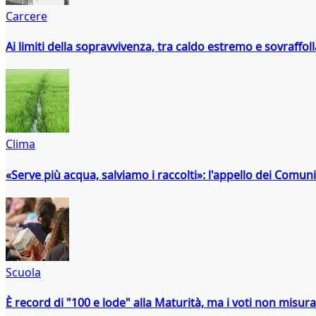
Carcere
Ai limiti della sopravvivenza, tra caldo estremo e sovraffo
Clima
«Serve più acqua, salviamo i raccolti»: l'appello dei Comuni 
Scuola
È record di "100 e lode" alla Maturità, ma i voti non misu