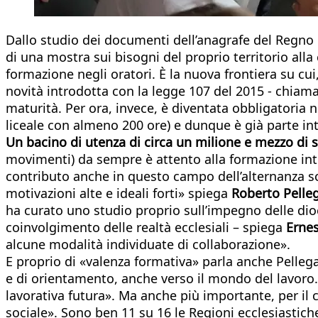
Dallo studio dei documenti dell’anagrafe del Regno l
di una mostra sui bisogni del proprio territorio all
formazione negli oratori. È la nuova frontiera su cu
novità introdotta con la legge 107 del 2015 - chiam
maturità. Per ora, invece, è diventata obbligatoria n
liceale con almeno 200 ore) e dunque è già parte int
Un bacino di utenza di circa un milione e mezzo di 
movimenti) da sempre è attento alla formazione inte
contributo anche in questo campo dell’alternanza s
motivazioni alte e ideali forti» spiega
Roberto Pelleg
ha curato uno studio proprio sull’impegno delle dio
coinvolgimento delle realtà ecclesiali – spiega
Erne
alcune modalità individuate di collaborazione».
E proprio di «valenza formativa» parla anche Pelleg
e di orientamento, anche verso il mondo del lavoro.
lavorativa futura». Ma anche più importante, per il cu
sociale». Sono ben 11 su 16 le Regioni ecclesiastiche