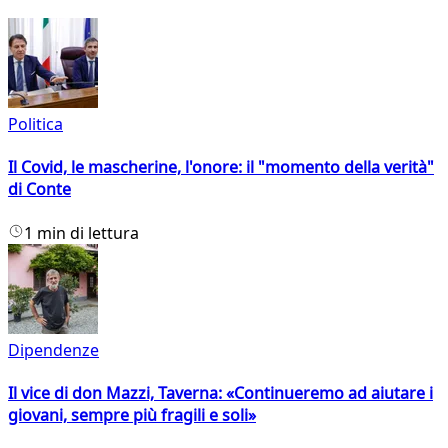
Politica
Il Covid, le mascherine, l'onore: il "momento della verità"
di Conte
1 min di lettura
Dipendenze
Il vice di don Mazzi, Taverna: «Continueremo ad aiutare i
giovani, sempre più fragili e soli»