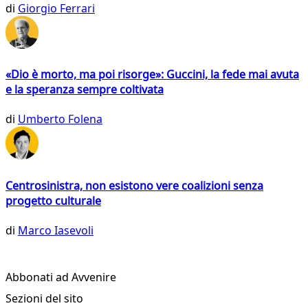
di
Giorgio Ferrari
«Dio è morto, ma poi risorge»: Guccini, la fede mai avuta
e la speranza sempre coltivata
di
Umberto Folena
Centrosinistra, non esistono vere coalizioni senza
progetto culturale
di
Marco Iasevoli
Abbonati ad Avvenire
Sezioni del sito