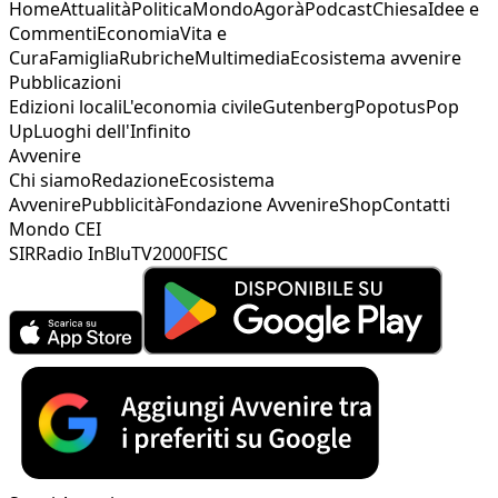
Home
Attualità
Politica
Mondo
Agorà
Podcast
Chiesa
Idee e
Commenti
Economia
Vita e
Cura
Famiglia
Rubriche
Multimedia
Ecosistema avvenire
Pubblicazioni
Edizioni locali
L'economia civile
Gutenberg
Popotus
Pop
Up
Luoghi dell'Infinito
Avvenire
Chi siamo
Redazione
Ecosistema
Avvenire
Pubblicità
Fondazione Avvenire
Shop
Contatti
Mondo CEI
SIR
Radio InBlu
TV2000
FISC