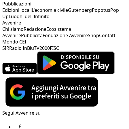
Pubblicazioni
Edizioni locali
L'economia civile
Gutenberg
Popotus
Pop
Up
Luoghi dell'Infinito
Avvenire
Chi siamo
Redazione
Ecosistema
Avvenire
Pubblicità
Fondazione Avvenire
Shop
Contatti
Mondo CEI
SIR
Radio InBlu
TV2000
FISC
Segui Avvenire su