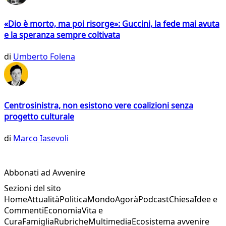
«Dio è morto, ma poi risorge»: Guccini, la fede mai avuta
e la speranza sempre coltivata
di
Umberto Folena
Centrosinistra, non esistono vere coalizioni senza
progetto culturale
di
Marco Iasevoli
Abbonati ad Avvenire
Sezioni del sito
Home
Attualità
Politica
Mondo
Agorà
Podcast
Chiesa
Idee e
Commenti
Economia
Vita e
Cura
Famiglia
Rubriche
Multimedia
Ecosistema avvenire