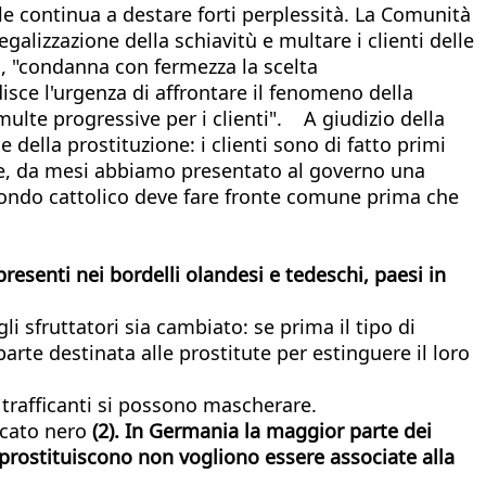
ale continua a destare forti perplessità. La Comunità
alizzazione della schiavitù e multare i clienti delle
, "condanna con fermezza la scelta
isce l'urgenza di affrontare il fenomeno della
ulte progressive per i clienti". A giudizio della
della prostituzione: i clienti sono di fatto primi
bile, da mesi abbiamo presentato al governo una
l mondo cattolico deve fare fronte comune prima che
resenti nei bordelli olandesi e tedeschi, paesi in
i sfruttatori sia cambiato: se prima il tipo di
te destinata alle prostitute per estinguere il loro
 trafficanti si possono mascherare.
rcato nero
(2). In Germania la maggior parte dei
i prostituiscono non vogliono essere associate alla