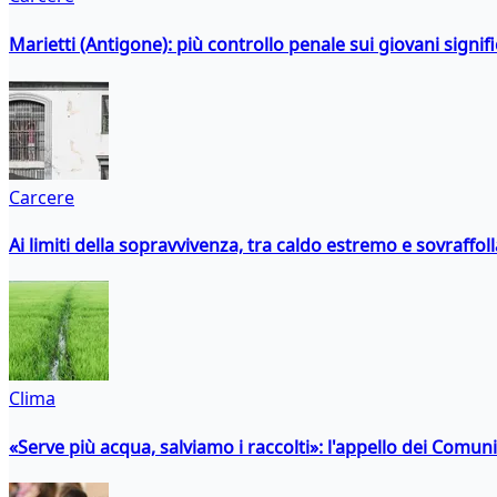
Marietti (Antigone): più controllo penale sui giovani signif
Carcere
Ai limiti della sopravvivenza, tra caldo estremo e sovraffo
Clima
«Serve più acqua, salviamo i raccolti»: l'appello dei Comuni 