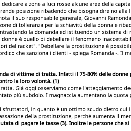
i dedicare a zone a luci rosse alcune aree della capit
ende posizione ribadendo che bisogna dire no alla leg
nota il suo responsabile generale, Giovanni Ramonda
one di tolleranza per la schiavitù della donna e ribad
ontrastando la domanda ed istituendo un sistema di m
onne è quello di debellare il fenomeno inaccettabile 
tori del racket". "Debellare la prostituzione è possi
nordico che sanziona i clienti - spiega Romanda -. I
di vittime di tratta. Infatti il 75-80% delle donne p
ontro la loro volontà. (1)
 tratta. Già oggi osserviamo come l'atteggiamento degl
ntato più subdolo. I magnaccia aumentano la quota par
sfruttatori, in quanto è un ottimo scudo dietro cui i
tassazione della prostituzione, perché aumenta il me
ifiutata di pagare le tasse
(3)
. Inoltre le persone che s