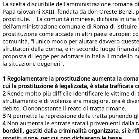
​​La scelta discutibile dell'amministrazione romana d
Papa Giovanni XXIII, fondata da don Oreste Benzi, pr
prostitute. La comunità riminese, dichiara in una 
dell'amministrazione comunale di Roma di istituire z
prostituzione come accade in altri paesi europei: c
comunità, "l'unico modo per aiutare davvero queste d
sfruttatori della donna, e in secondo luogo finanzia
proposta di legge per adottare in Italia il modello 
la situazione degeneri".
1 Regolamentare la prostituzione aumenta la domanda 
cui la prostituzione è legalizzata, è stata trafficata c
2
Rende molto più difficile identificare le vittime di
sfruttamento e di violenza era maggiore, ora è dive
debito. Ciononostante il reato di tratta rimane.
3
N permette la repressione della tratta punendo gli 
4
Non aumenta le entrate statali provenienti dalla 
bordelli, gestiti dalla criminalità organizzata, si è r
prostituzione, per cui non dichiarano le tasse.