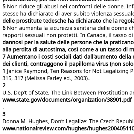
5
Non riduce gli abusi nei confronti delle donne. Infa
stesse ha dichiarato di aver subito violenza sessua
delle prostitute tedesche ha dichiarato che la regola
6
Non aumenta la sicurezza sanitaria delle donne che 
rapporti sessuali non protetti. In Canada, il tasso d
dannosi per la salute delle persone che la praticano,
alla perdita di autostima, così come a un tasso di m
7 Aumentano i costi sociali dati dall'aumento della
dei clienti, contraggono il papilloma virus (non solo 
1
Janice Raymond, Ten Reasons for Not Legalizing Pro
315, 317 (Melissa Farley ed., 2003)..
2
U.S. Dep’t of State, The Link Between Prostitution an
www.state.gov/documents/organization/38901.pdf
.
3
Donna M. Hughes, Don’t Legalize: The Czech Republic
www.nationalreview.com/hughes/hughes200405110