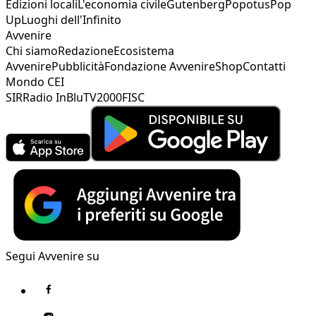
Edizioni locali
L'economia civile
Gutenberg
Popotus
Pop
Up
Luoghi dell'Infinito
Avvenire
Chi siamo
Redazione
Ecosistema
Avvenire
Pubblicità
Fondazione Avvenire
Shop
Contatti
Mondo CEI
SIR
Radio InBlu
TV2000
FISC
Segui Avvenire su