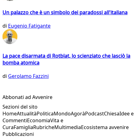
Un palazzo che è un simbolo dei paradossi all'italiana
di
Eugenio Fatigante
La pace disarmata di Rotblat, lo scienziato che lasciò la
bomba atomica
di
Gerolamo Fazzini
Abbonati ad Avvenire
Sezioni del sito
Home
Attualità
Politica
Mondo
Agorà
Podcast
Chiesa
Idee e
Commenti
Economia
Vita e
Cura
Famiglia
Rubriche
Multimedia
Ecosistema avvenire
Pubblicazioni