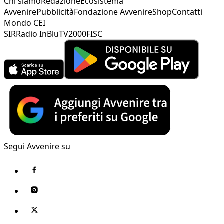
Chi siamo
Redazione
Ecosistema
Avvenire
Pubblicità
Fondazione Avvenire
Shop
Contatti
Mondo CEI
SIR
Radio InBlu
TV2000
FISC
Segui Avvenire su