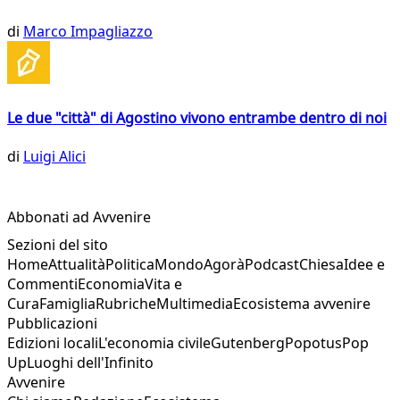
di
Marco Impagliazzo
Le due "città" di Agostino vivono entrambe dentro di noi
di
Luigi Alici
Abbonati ad Avvenire
Sezioni del sito
Home
Attualità
Politica
Mondo
Agorà
Podcast
Chiesa
Idee e
Commenti
Economia
Vita e
Cura
Famiglia
Rubriche
Multimedia
Ecosistema avvenire
Pubblicazioni
Edizioni locali
L'economia civile
Gutenberg
Popotus
Pop
Up
Luoghi dell'Infinito
Avvenire