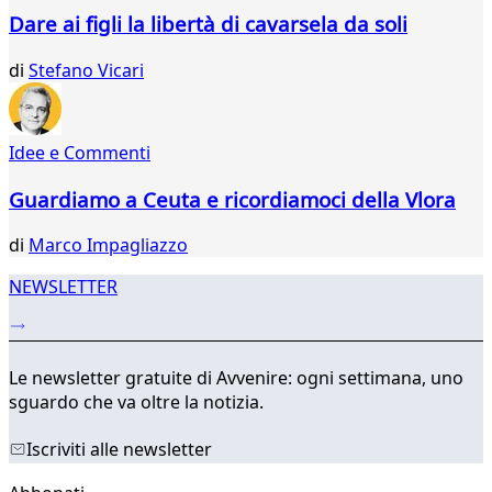
414
Dare ai figli la libertà di cavarsela da soli
415
416
di
Stefano Vicari
417
418
419
Idee e Commenti
420
421
Guardiamo a Ceuta e ricordiamoci della Vlora
422
...
di
Marco Impagliazzo
739
740
NEWSLETTER
Le newsletter gratuite di Avvenire: ogni settimana, uno
sguardo che va oltre la notizia.
Iscriviti alle newsletter