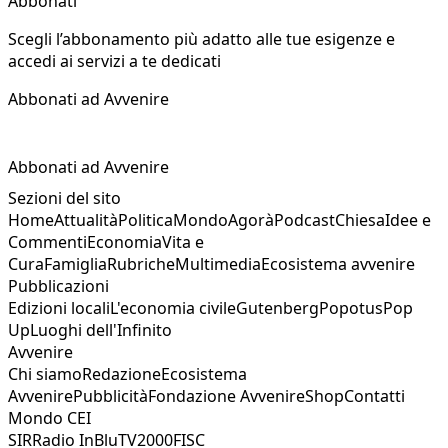
Abbonati
Scegli l’abbonamento più adatto alle tue esigenze e
accedi ai servizi a te dedicati
Abbonati ad Avvenire
Abbonati ad Avvenire
Sezioni del sito
Home
Attualità
Politica
Mondo
Agorà
Podcast
Chiesa
Idee e
Commenti
Economia
Vita e
Cura
Famiglia
Rubriche
Multimedia
Ecosistema avvenire
Pubblicazioni
Edizioni locali
L'economia civile
Gutenberg
Popotus
Pop
Up
Luoghi dell'Infinito
Avvenire
Chi siamo
Redazione
Ecosistema
Avvenire
Pubblicità
Fondazione Avvenire
Shop
Contatti
Mondo CEI
SIR
Radio InBlu
TV2000
FISC