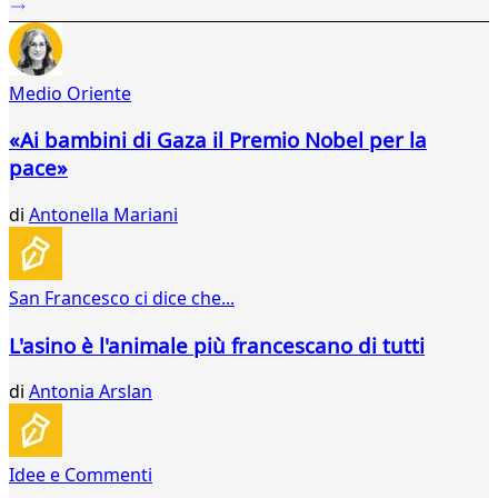
394
395
396
Medio Oriente
397
398
«Ai bambini di Gaza il Premio Nobel per la
399
pace»
400
401
di
Antonella Mariani
402
403
404
405
San Francesco ci dice che...
406
407
L'asino è l'animale più francescano di tutti
408
409
di
Antonia Arslan
410
411
412
Idee e Commenti
413