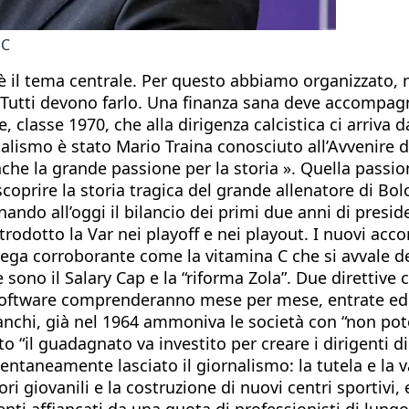
 C
 è il tema centrale. Per questo abbiamo organizzato, ne
 Tutti devono farlo. Una finanza sana deve accompagna
classe 1970, che alla dirigenza calcistica ci arriva d
nalismo è stato Mario Traina conosciuto all’Avvenire di
anche la grande passione per la storia ». Quella passi
scoprire la storia tragica del grande allenatore di Bo
rnando all’oggi il bilancio dei primi due anni di pres
trodotto la Var nei playoff e nei playout. I nuovi acco
Lega corroborante come la vitamina C che si avvale del
 sono il Salary Cap e la “riforma Zola”. Due direttive 
software comprenderanno mese per mese, entrate ed ev
Franchi, già nel 1964 ammoniva le società con “non p
il guadagnato va investito per creare i dirigenti di d
ntaneamente lasciato il giornalismo: la tutela e la v
ri giovanili e la costruzione di nuovi centri sportivi,
enti affiancati da una quota di professionisti di lun