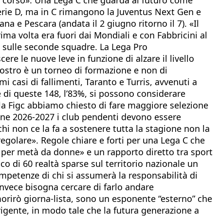
serie D, ma in C rimangono la Juventus Next Gen e
a e Pescara (andata il 2 giugno ritorno il 7). «Il
ma volta era fuori dai Mondiali e con Fabbricini al
 sulle seconde squadre. La Lega Pro
e le nuove leve in funzione di alzare il livello
 nostro è un torneo di formazione e non di
casi di fallimenti, Taranto e Turris, avvenuti a
 e di queste 148, l’83%, si possono considerare
 Alla Figc abbiamo chiesto di fare maggiore selezione
agione 2026-2027 i club pendenti devono essere
i non ce la fa a sostenere tutta la stagione non la
regolare». Regole chiare e forti per una Lega C che
 per metà da donne» e un rapporto diretto tra sport
co di 60 realtà sparse sul territorio nazionale un
mpetenze di chi si assumerà la responsabilità di
 invece bisogna cercare di farlo andare
morirò giorna-lista, sono un esponente “esterno” che
igente, in modo tale che la futura generazione a