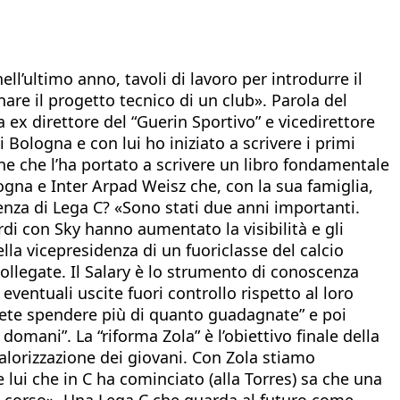
ll’ultimo anno, tavoli di lavoro per introdurre il
re il progetto tecnico di un club». Parola del
a ex direttore del “Guerin Sportivo” e vicedirettore
 Bologna e con lui ho iniziato a scrivere i primi
one che l’ha portato a scrivere un libro fondamentale
logna e Inter Arpad Weisz che, con la sua famiglia,
idenza di Lega C? «Sono stati due anni importanti.
rdi con Sky hanno aumentato la visibilità e gli
la vicepresidenza di un fuoriclasse del calcio
collegate. Il Salary è lo strumento di conoscenza
entuali uscite fuori controllo rispetto al loro
otete spendere più di quanto guadagnate” e poi
omani”. La “riforma Zola” è l’obiettivo finale della
alorizzazione dei giovani. Con Zola stiamo
 e lui che in C ha cominciato (alla Torres) sa che una
go corso». Una Lega C che guarda al futuro come