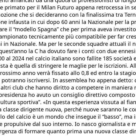
ste primato per il Milan Futuro appena retrocessa in 
ozione che si decideranno con la finalissima tra Ternan
e infausta in cui dopo 60 anni la Nazionale per la pri
re il “modello Spagna” che per prima aveva investito
mpionato tecnicamente più compatibile per far crescer
vani in Nazionale. Ma per le seconde squadre attuali il
st’anno la C ha dovuto fare i conti con due ennesimi 
0 al 2024 nel calcio italiano sono fallite 185 società
esta è quella di stringere le maglie per le iscrizioni.
al prossimo anno verrà fissato allo 0,8 ed entro la st
potranno iscriversi. In assemblea ho appena detto: ch
 altri club che hanno diritto a competere in maniera 
 presidenza ho avuto un consiglio direttivo composto
tura sportiva”. «In questa esperienza vissuta al fian
a classe dirigente nuova, perché nuove saranno le co
uello del calcio è un mondo che insegue il “basso”, ma
e propulsive dal suo interno. Io nasco giornalista e 
’urgenza di formare quanto prima una nuova classe dir