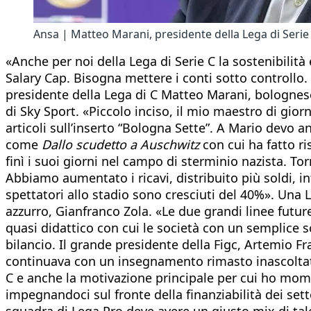
Ansa | Matteo Marani, presidente della Lega di Serie
«Anche per noi della Lega di Serie C la sostenibilità
Salary Cap. Bisogna mettere i conti sotto controllo.
presidente della Lega di C Matteo Marani, bolognese, 
di Sky Sport. «Piccolo inciso, il mio maestro di gior
articoli sull’inserto “Bologna Sette”. A Mario devo 
come
Dallo scudetto a Auschwitz
con cui ha fatto ri
finì i suoi giorni nel campo di sterminio nazista. To
Abbiamo aumentato i ricavi, distribuito più soldi, in
spettatori allo stadio sono cresciuti del 40%». Una 
azzurro, Gianfranco Zola. «Le due grandi linee future
quasi didattico con cui le società con un semplice 
bilancio. Il grande presidente della Figc, Artemio 
continuava con un insegnamento rimasto inascoltato “
C e anche la motivazione principale per cui ho mome
impegnandoci sul fronte della finanziabilità dei setto
squadra di Lega Pro deve avere un giusto mix di tal