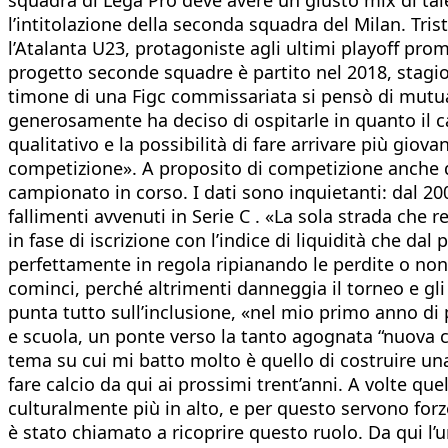
l’intitolazione della seconda squadra del Milan. Tri
l’Atalanta U23, protagoniste agli ultimi playoff prom
progetto seconde squadre è partito nel 2018, stagion
timone di una Figc commissariata si pensò di mutua
generosamente ha deciso di ospitarle in quanto il ca
qualitativo e la possibilità di fare arrivare più gio
competizione». A proposito di competizione anche que
campionato in corso. I dati sono inquietanti: dal 200
fallimenti avvenuti in Serie C . «La sola strada che r
in fase di iscrizione con l’indice di liquidità che d
perfettamente in regola ripianando le perdite o non 
cominci, perché altrimenti danneggia il torneo e gli
punta tutto sull’inclusione, «nel mio primo anno di
e scuola, un ponte verso la tanto agognata “nuova cul
tema su cui mi batto molto è quello di costruire un
fare calcio da qui ai prossimi trent’anni. A volte q
culturalmente più in alto, e per questo servono forz
è stato chiamato a ricoprire questo ruolo. Da qui l