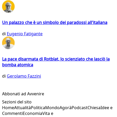
Un palazzo che è un simbolo dei paradossi all'italiana
di
Eugenio Fatigante
La pace disarmata di Rotblat, lo scienziato che lasciò la
bomba atomica
di
Gerolamo Fazzini
Abbonati ad Avvenire
Sezioni del sito
Home
Attualità
Politica
Mondo
Agorà
Podcast
Chiesa
Idee e
Commenti
Economia
Vita e