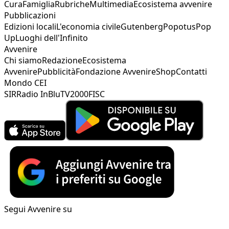
Cura
Famiglia
Rubriche
Multimedia
Ecosistema avvenire
Pubblicazioni
Edizioni locali
L'economia civile
Gutenberg
Popotus
Pop
Up
Luoghi dell'Infinito
Avvenire
Chi siamo
Redazione
Ecosistema
Avvenire
Pubblicità
Fondazione Avvenire
Shop
Contatti
Mondo CEI
SIR
Radio InBlu
TV2000
FISC
Segui Avvenire su