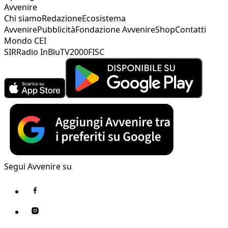
Avvenire
Chi siamo
Redazione
Ecosistema
Avvenire
Pubblicità
Fondazione Avvenire
Shop
Contatti
Mondo CEI
SIR
Radio InBlu
TV2000
FISC
Segui Avvenire su