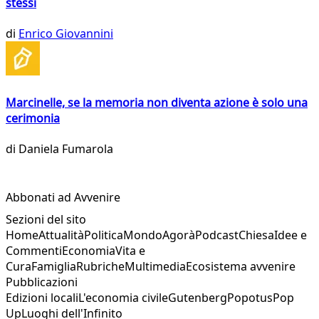
stessi
di
Enrico Giovannini
Marcinelle, se la memoria non diventa azione è solo una
cerimonia
di
Daniela Fumarola
Abbonati ad Avvenire
Sezioni del sito
Home
Attualità
Politica
Mondo
Agorà
Podcast
Chiesa
Idee e
Commenti
Economia
Vita e
Cura
Famiglia
Rubriche
Multimedia
Ecosistema avvenire
Pubblicazioni
Edizioni locali
L'economia civile
Gutenberg
Popotus
Pop
Up
Luoghi dell'Infinito