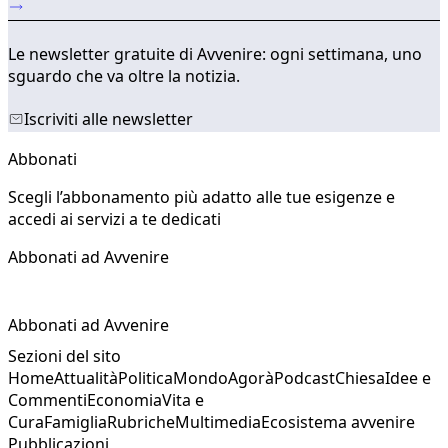
Le newsletter gratuite di Avvenire: ogni settimana, uno
sguardo che va oltre la notizia.
Iscriviti alle newsletter
Abbonati
Scegli l’abbonamento più adatto alle tue esigenze e
accedi ai servizi a te dedicati
Abbonati ad Avvenire
Abbonati ad Avvenire
Sezioni del sito
Home
Attualità
Politica
Mondo
Agorà
Podcast
Chiesa
Idee e
Commenti
Economia
Vita e
Cura
Famiglia
Rubriche
Multimedia
Ecosistema avvenire
Pubblicazioni