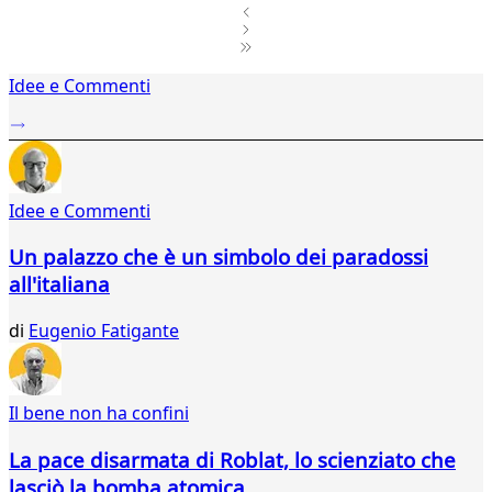
1
Idee e Commenti
2
...
185
186
187
Idee e Commenti
188
189
Un palazzo che è un simbolo dei paradossi
190
all'italiana
191
192
di
Eugenio Fatigante
193
194
195
196
Il bene non ha confini
197
198
La pace disarmata di Roblat, lo scienziato che
199
lasciò la bomba atomica