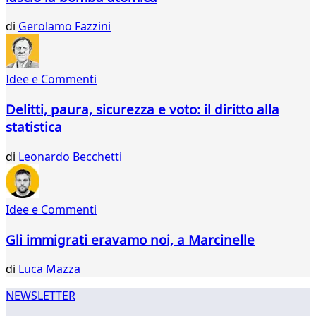
200
201
di
Gerolamo Fazzini
Idee e Commenti
Delitti, paura, sicurezza e voto: il diritto alla
statistica
di
Leonardo Becchetti
Idee e Commenti
Gli immigrati eravamo noi, a Marcinelle
di
Luca Mazza
NEWSLETTER