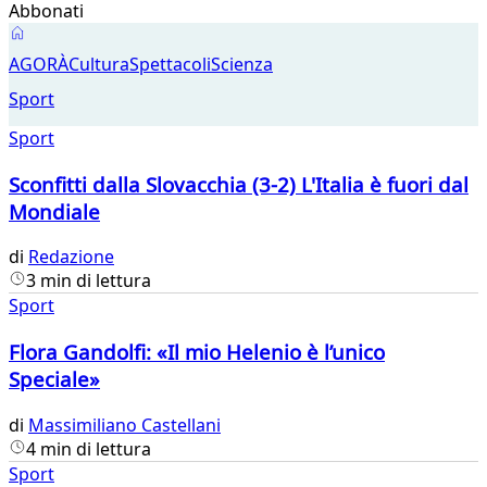
Abbonati
Sport
AGORÀ
Cultura
Spettacoli
Scienza
Sport
Sport
Sconfitti dalla Slovacchia (3-2) L'Italia è fuori dal
Mondiale
di
Redazione
3 min di lettura
Sport
Flora Gandolfi: «Il mio Helenio è l’unico
Speciale»
di
Massimiliano Castellani
4 min di lettura
Sport