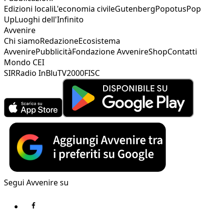
Edizioni locali
L'economia civile
Gutenberg
Popotus
Pop
Up
Luoghi dell'Infinito
Avvenire
Chi siamo
Redazione
Ecosistema
Avvenire
Pubblicità
Fondazione Avvenire
Shop
Contatti
Mondo CEI
SIR
Radio InBlu
TV2000
FISC
Segui Avvenire su