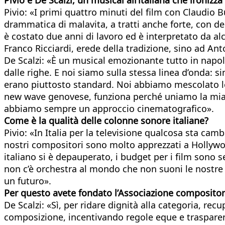
Pivio:
«I primi quattro minuti del film con Claudio Bu
drammatica di malavita, a tratti anche forte, con de
è costato due anni di lavoro ed è interpretato da al
Franco Ricciardi, erede della tradizione, sino ad A
De Scalzi: «È un musical emozionante tutto in napole
dalle righe. E noi siamo sulla stessa linea d’onda: s
erano piuttosto standard. Noi abbiamo mescolato le g
new wave genovese, funziona perché uniamo la mia 
abbiamo sempre un approccio cinematografico».
Come è la qualità delle colonne sonore
italiane?
Pivio: «In Italia per la televisione qualcosa sta ca
nostri compositori sono molto apprezzati a Hollywo
italiano si è depauperato, i budget per i film sono 
non c’è orchestra al mondo che non suoni le nostre
un futuro».
Per questo avete fondato l’Associazione compositor
De Scalzi: «Sì, per ridare dignità alla categoria, r
composizione, incentivando regole eque e trasparenti 