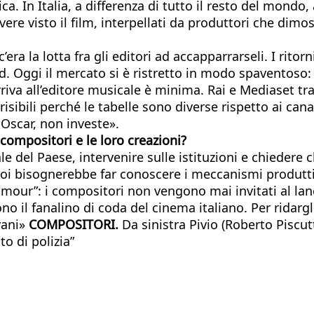
sica. In Italia, a differenza di tutto il resto del mond
avere visto il film, interpellati da produttori che di
 c’era la lotta fra gli editori ad accapparrarseli. I rit
. Oggi il mercato si è ristretto in modo spaventoso: i
iva all’editore musicale è minima. Rai e Mediaset tra
sibili perché le tabelle sono diverse rispetto ai canal
 Oscar, non investe».
compositori e le loro
creazioni?
ale del Paese, intervenire sulle istituzioni e chieder
oi bisognerebbe far conoscere i meccanismi produttivi
our”: i compositori non vengono mai invitati al lanci
o il fanalino di coda del cinema italiano. Per ridarg
vani»
COMPOSITORI.
Da sinistra Pivio (Roberto Piscutt
to di polizia”