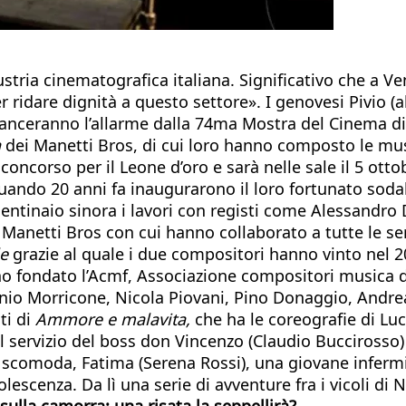
ustria cinematografica italiana. Significativo che a 
 ridare dignità a questo settore». I genovesi Pivio (al
) lanceranno l’allarme dalla 74ma Mostra del Cinema d
a
dei Manetti Bros, di cui loro hanno composto le mus
concorso per il Leone d’oro e sarà nelle sale il 5 ottobr
uando 20 anni fa inaugurarono il loro fortunato sodal
entinaio sinora i lavori con registi come Alessandro 
 Manetti Bros con cui hanno collaborato a tutte le ser
e
grazie al quale i due compositori hanno vinto nel 201
o fondato l’Acmf, Associazione compositori musica da
nnio Morricone, Nicola Piovani, Pino Donaggio, Andre
ti di
Ammore e malavita,
che ha le coreografie di Lu
 servizio del boss don Vincenzo (Claudio Buccirosso) 
e scomoda, Fatima (Serena Rossi), una giovane infermie
escenza. Da lì una serie di avventure fra i vicoli di 
a sulla camorra: una
risata la seppellirà?