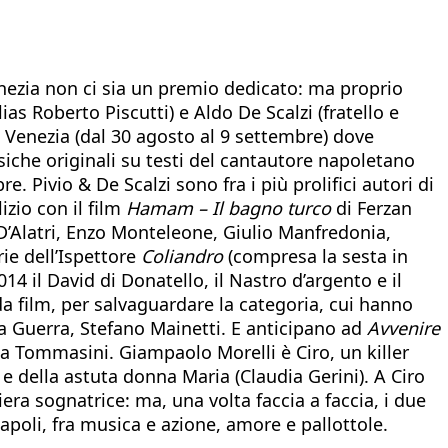
Venezia non ci sia un premio dedicato: ma proprio
ias Roberto Piscutti) e Aldo De Scalzi (fratello e
i Venezia (dal 30 agosto al 9 settembre) dove
iche originali su testi del cantautore napoletano
e. Pivio & De Scalzi sono fra i più prolifici autori di
izio con il film
Hamam – Il bagno turco
di Ferzan
D’Alatri, Enzo Monteleone, Giulio Manfredonia,
ie dell’Ispettore
Coliandro
(compresa la sesta in
4 il David di Donatello, il Nastro d’argento e il
 film, per salvaguardare la categoria, cui hanno
a Guerra, Stefano Mainetti. E anticipano ad
Avvenire
ca Tommasini. Giampaolo Morelli è Ciro, un killer
e della astuta donna Maria (Claudia Gerini). A Ciro
ra sognatrice: ma, una volta faccia a faccia, i due
Napoli, fra musica e azione, amore e pallottole.