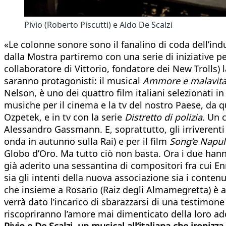
Pivio (Roberto Piscutti) e Aldo De Scalzi
«Le colonne sonore sono il fanalino di coda dell’ind
dalla Mostra partiremo con una serie di iniziative per
collaboratore di Vittorio, fondatore dei New Trolls
saranno protagonisti: il musical
Ammore e malavit
Nelson, è uno dei quattro film italiani selezionati in 
musiche per il cinema e la tv del nostro Paese, da q
Ozpetek, e in tv con la serie
Distretto di polizia.
Un c
Alessandro Gassmann. E, soprattutto, gli irriverenti
onda in autunno sulla Rai) e per il film
Song’e Napul
Globo d’Oro. Ma tutto ciò non basta. Ora i due hann
già aderito una sessantina di compositori fra cui E
sia gli intenti della nuova associazione sia i contenu
che insieme a Rosario (Raiz degli Almamegretta) è al
verrà dato l’incarico di sbarazzarsi di una testimon
riscopriranno l’amore mai dimenticato della loro adol
Pivio e De Scalzi, un musical all’italiana che ironizz