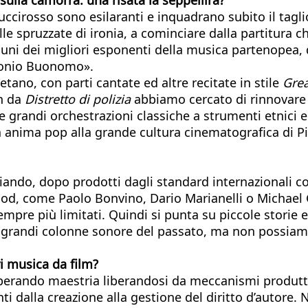
ccirosso sono esilaranti e inquadrano subito il taglio 
lle spruzzate di ironia, a cominciare dalla partitura
cuni dei migliori esponenti della musica partenopea, 
ntonio Buonomo».
tano, con parti cantate ed altre recitate in stile
Grea
in da
Distretto di polizia
abbiamo cercato di rinnovare l
randi orchestrazioni classiche a strumenti etnici e ro
anima pop alla grande cultura cinematografica di Pi
mbiando, dopo prodotti dagli standard internazionali
od, come Paolo Bonvino, Dario Marianelli o Michael G
sempre più limitati. Quindi si punta su piccole stori
 grandi colonne sonore del passato, ma non possiamo 
i musica da film?
ecuperando maestria liberandosi da meccanismi produtti
dalla creazione alla gestione del diritto d’autore. Ne