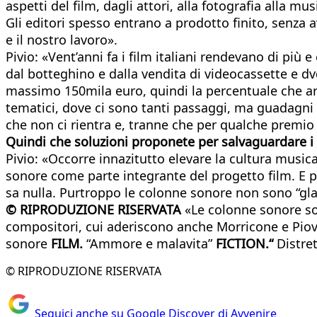
aspetti del film, dagli attori, alla fotografia alla mu
Gli editori spesso entrano a prodotto finito, senza 
e il nostro lavoro».
Pivio: «Vent’anni fa i film italiani rendevano di più e
dal botteghino e dalla vendita di videocassette e dvd
massimo 150mila euro, quindi la percentuale che arr
tematici, dove ci sono tanti passaggi, ma guadagni ri
che non ci rientra e, tranne che per qualche premio
Quindi che soluzioni proponete per salvaguardare i 
Pivio: «Occorre innazitutto elevare la cultura music
sonore come parte integrante del progetto film. E p
sa nulla. Purtroppo le colonne sonore non sono “glam
© RIPRODUZIONE RISERVATA
«Le colonne sonore son
compositori, cui aderiscono anche Morricone e Pio
sonore
FILM.
“Ammore e malavita”
FICTION.“
Distret
© RIPRODUZIONE RISERVATA
Seguici anche su Google Discover di Avvenire