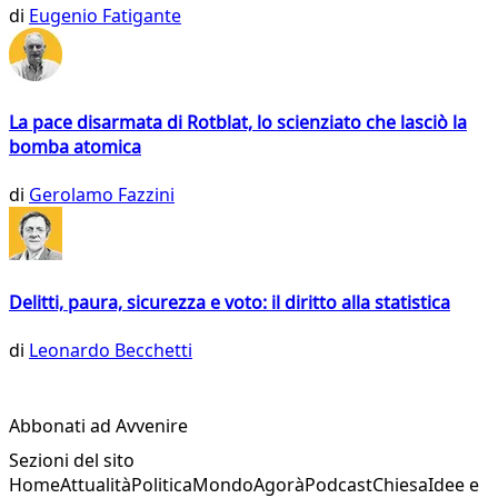
di
Eugenio Fatigante
La pace disarmata di Rotblat, lo scienziato che lasciò la
bomba atomica
di
Gerolamo Fazzini
Delitti, paura, sicurezza e voto: il diritto alla statistica
di
Leonardo Becchetti
Abbonati ad Avvenire
Sezioni del sito
Home
Attualità
Politica
Mondo
Agorà
Podcast
Chiesa
Idee e