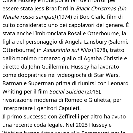
Olivia Hussey è nota poi ai fan dell’horror per
essere stata Jess Bradford in
Black Christmas (Un
Natale rosso sangue)
(1974) di Bob Clark, film di
culto considerato uno dei capolavori del genere. È
stata anche l’imbronciata Rosalie Otterbourne, la
figlia del personaggio di Angela Lansbury (Salomè
Otterbourne) in
Assassinio sul Nilo
(1978), tratto
dall’omonimo romanzo giallo di Agatha Christie e
diretto da John Guillermin. Hussey ha lavorato
come doppiatrice nei videogiochi di Star Wars,
Batman e Superman prima di riunirsi con Leonard
Whiting per il film
Social Suicide
(2015),
rivisitazione moderna di Romeo e Giulietta, per
interpretare i genitori Capuleti.
Il primo successo con Zeffirelli per altro ha avuto
una recente coda legale. Nel 2023 Hussey e