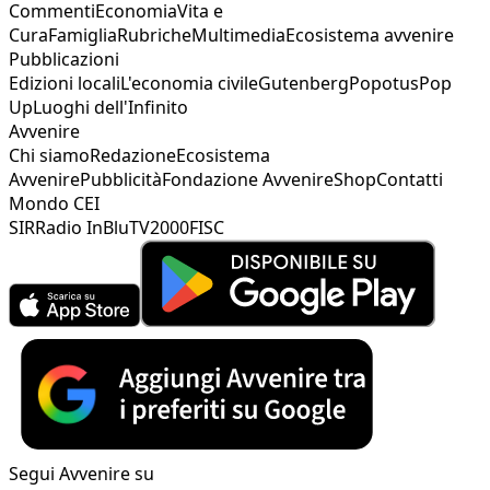
Commenti
Economia
Vita e
Cura
Famiglia
Rubriche
Multimedia
Ecosistema avvenire
Pubblicazioni
Edizioni locali
L'economia civile
Gutenberg
Popotus
Pop
Up
Luoghi dell'Infinito
Avvenire
Chi siamo
Redazione
Ecosistema
Avvenire
Pubblicità
Fondazione Avvenire
Shop
Contatti
Mondo CEI
SIR
Radio InBlu
TV2000
FISC
Segui Avvenire su