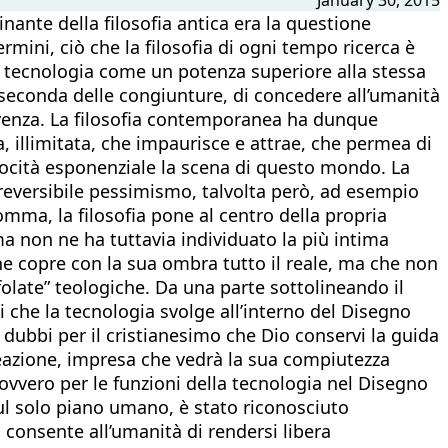
ante della filosofia antica era la questione
ermini, ciò che la filosofia di ogni tempo ricerca è
a tecnologia come un potenza superiore alla stessa
a seconda delle congiunture, di concedere all’umanità
ivenza. La filosofia contemporanea ha dunque
 illimitata, che impaurisce e attrae, che permea di
elocità esponenziale la scena di questo mondo. La
eversibile pessimismo, talvolta però, ad esempio
omma, la filosofia pone al centro della propria
, ma non ne ha tuttavia individuato la più intima
che copre con la sua ombra tutto il reale, ma che non
“folate” teologiche. Da una parte sottolineando il
i che la tecnologia svolge all’interno del Disegno
i dubbi per il cristianesimo che Dio conservi la guida
reazione, impresa che vedrà la sua compiutezza
 ovvero per le funzioni della tecnologia nel Disegno
Sul solo piano umano, è stato riconosciuto
 consente all’umanità di rendersi libera