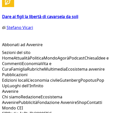
Dare ai figli la libertà di cavarsela da soli
di
Stefano Vicari
Abbonati ad Avvenire
Sezioni del sito
Home
Attualità
Politica
Mondo
Agorà
Podcast
Chiesa
Idee e
Commenti
Economia
Vita e
Cura
Famiglia
Rubriche
Multimedia
Ecosistema avvenire
Pubblicazioni
Edizioni locali
L'economia civile
Gutenberg
Popotus
Pop
Up
Luoghi dell'Infinito
Avvenire
Chi siamo
Redazione
Ecosistema
Avvenire
Pubblicità
Fondazione Avvenire
Shop
Contatti
Mondo CEI