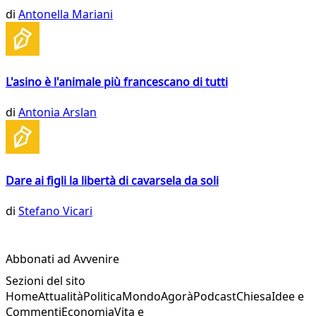
di
Antonella Mariani
L'asino è l'animale più francescano di tutti
di
Antonia Arslan
Dare ai figli la libertà di cavarsela da soli
di
Stefano Vicari
Abbonati ad Avvenire
Sezioni del sito
Home
Attualità
Politica
Mondo
Agorà
Podcast
Chiesa
Idee e
Commenti
Economia
Vita e