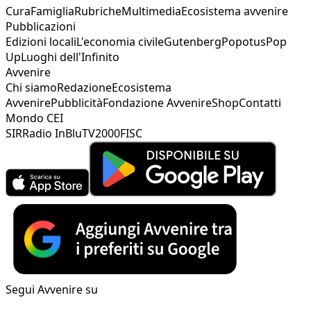
Cura
Famiglia
Rubriche
Multimedia
Ecosistema avvenire
Pubblicazioni
Edizioni locali
L'economia civile
Gutenberg
Popotus
Pop
Up
Luoghi dell'Infinito
Avvenire
Chi siamo
Redazione
Ecosistema
Avvenire
Pubblicità
Fondazione Avvenire
Shop
Contatti
Mondo CEI
SIR
Radio InBlu
TV2000
FISC
Segui Avvenire su