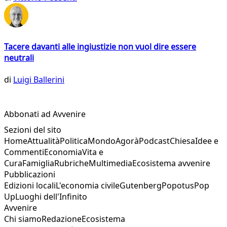
Tacere davanti alle ingiustizie non vuol dire essere
neutrali
di
Luigi Ballerini
Abbonati ad Avvenire
Sezioni del sito
Home
Attualità
Politica
Mondo
Agorà
Podcast
Chiesa
Idee e
Commenti
Economia
Vita e
Cura
Famiglia
Rubriche
Multimedia
Ecosistema avvenire
Pubblicazioni
Edizioni locali
L'economia civile
Gutenberg
Popotus
Pop
Up
Luoghi dell'Infinito
Avvenire
Chi siamo
Redazione
Ecosistema