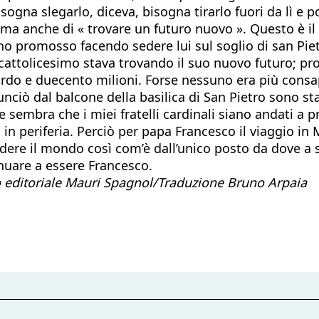
sogna slegarlo, diceva, bisogna tirarlo fuori da lì e 
 ma anche di « trovare un futuro nuovo ». Questo è i
nno promosso facendo sedere lui sul soglio di san Piet
l cattolicesimo stava trovando il suo nuovo futuro; pr
liardo e duecento milioni. Forse nessuno era più consa
ciò dal balcone della basilica di San Pietro sono stat
 sembra che i miei fratelli cardinali siano andati a 
in periferia. Perciò per papa Francesco il viaggio in
ere il mondo così com’è dall’unico posto da dove a suo
nuare a essere Francesco.
editoriale Mauri Spagnol/
Traduzione Bruno Arpaia