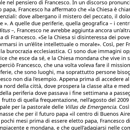
tale nel pensiero di Francesco. In un discorso pronuncia
 papa, Francesco ha affermato che «la Chiesa è chiama
ziali: dove albergano il mistero del peccato, il dolore,
e ». A quelle due periferie, quella geografica – i centr
itus
–, Francesco ne avrebbe aggiunta ancora un’altra: 
esa di Francesco. «Se la Chiesa si disinteressa dei pove
ormarsi in un’élite intellettuale o morale». Così, per 
a burocrazia ecclesiastica. Ci sono due immagini op
trice che esce da sé, e la Chiesa mondana che vive in 
perciò Francesco, che una volta voleva fare il mission
riferie, che sono luoghi, ma soprattutto persone biso
esco non dia l’esempio. Appena prima di accedere al
 nord della città, dove prospera la classe alta e med
i della periferia dove passava i fine settimana a passe
i; frutto di quella frequentazione, nell’agosto del 20
opale per la pastorale delle
Villas de Emergencia
. Cos
masse che per il futuro papa «il centro di Buenos Aire
he, pochi mesi prima di essere eletto papa, Francesco d
compiacente e mondana, e che quell’adagiarsi nelle co