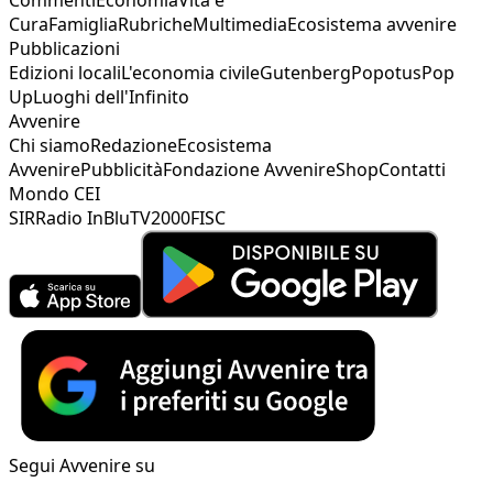
Cura
Famiglia
Rubriche
Multimedia
Ecosistema avvenire
Pubblicazioni
Edizioni locali
L'economia civile
Gutenberg
Popotus
Pop
Up
Luoghi dell'Infinito
Avvenire
Chi siamo
Redazione
Ecosistema
Avvenire
Pubblicità
Fondazione Avvenire
Shop
Contatti
Mondo CEI
SIR
Radio InBlu
TV2000
FISC
Segui Avvenire su