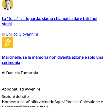
La "folla" ci riguarda, siamo chiamati a dare tutti noi
stessi
di
Enrico Giovannini
Marcinelle, se la memoria non diventa azione è solo una
cerimonia
di
Daniela Fumarola
Abbonati ad Avvenire
Sezioni del sito
Home
Attualità
Politica
Mondo
Agorà
Podcast
Chiesa
Idee e
Commenti
Economia
Vita e