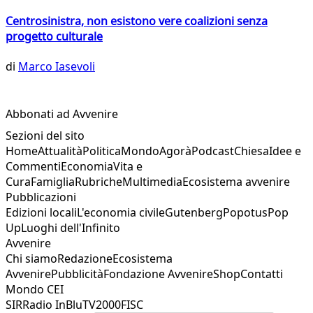
Centrosinistra, non esistono vere coalizioni senza
progetto culturale
di
Marco Iasevoli
Abbonati ad Avvenire
Sezioni del sito
Home
Attualità
Politica
Mondo
Agorà
Podcast
Chiesa
Idee e
Commenti
Economia
Vita e
Cura
Famiglia
Rubriche
Multimedia
Ecosistema avvenire
Pubblicazioni
Edizioni locali
L'economia civile
Gutenberg
Popotus
Pop
Up
Luoghi dell'Infinito
Avvenire
Chi siamo
Redazione
Ecosistema
Avvenire
Pubblicità
Fondazione Avvenire
Shop
Contatti
Mondo CEI
SIR
Radio InBlu
TV2000
FISC