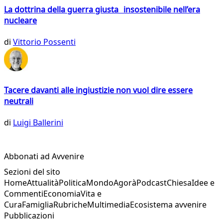
La dottrina della guerra giusta insostenibile nell’era
nucleare
di
Vittorio Possenti
Tacere davanti alle ingiustizie non vuol dire essere
neutrali
di
Luigi Ballerini
Abbonati ad Avvenire
Sezioni del sito
Home
Attualità
Politica
Mondo
Agorà
Podcast
Chiesa
Idee e
Commenti
Economia
Vita e
Cura
Famiglia
Rubriche
Multimedia
Ecosistema avvenire
Pubblicazioni