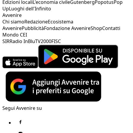
Edizioni locali
L'economia civile
Gutenberg
Popotus
Pop
Up
Luoghi dell'Infinito
Avvenire
Chi siamo
Redazione
Ecosistema
Avvenire
Pubblicità
Fondazione Avvenire
Shop
Contatti
Mondo CEI
SIR
Radio InBlu
TV2000
FISC
Segui Avvenire su