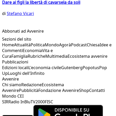
Dare ai figli la libertà di cavarsela da soli
di
Stefano Vicari
Abbonati ad Avvenire
Sezioni del sito
Home
Attualità
Politica
Mondo
Agorà
Podcast
Chiesa
Idee e
Commenti
Economia
Vita e
Cura
Famiglia
Rubriche
Multimedia
Ecosistema avvenire
Pubblicazioni
Edizioni locali
L'economia civile
Gutenberg
Popotus
Pop
Up
Luoghi dell'Infinito
Avvenire
Chi siamo
Redazione
Ecosistema
Avvenire
Pubblicità
Fondazione Avvenire
Shop
Contatti
Mondo CEI
SIR
Radio InBlu
TV2000
FISC