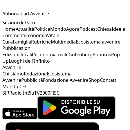
Abbonati ad Avvenire
Sezioni del sito
Home
Attualità
Politica
Mondo
Agorà
Podcast
Chiesa
Idee e
Commenti
Economia
Vita e
Cura
Famiglia
Rubriche
Multimedia
Ecosistema avvenire
Pubblicazioni
Edizioni locali
L'economia civile
Gutenberg
Popotus
Pop
Up
Luoghi dell'Infinito
Avvenire
Chi siamo
Redazione
Ecosistema
Avvenire
Pubblicità
Fondazione Avvenire
Shop
Contatti
Mondo CEI
SIR
Radio InBlu
TV2000
FISC