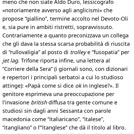
meno che non siate Aldo Duro, lessicografo
«notoriamente avverso agli anglicismi» che
propose “giallino”, termine accolto nel Devoto-Oli
e, sia pure in ambiti ristretti, sopravvissuto.
Contrariamente a quanto preconizzava un collega
che gli dava la stessa scarsa probabilità di riuscita
di “rullovaligia” al posto di
trolley
e “fusopatia” per
jet lag
. Trifone riporta infine, una lettera al
“Corriere della Sera” (i giornali sono, con dizionari
e repertori i principali serbatoi a cui lo studioso
attinge): «Papà come si dice
ok
in inglese?». Il
genitore esprimeva una preoccupazione per
l'invasione
british
diffusa tra gente comune e
studiosi sin dagli anni Sessanta con parole
macedonia come “italiaricano”, “italese”,
“itangliano” o l’“itanglese” che dà il titolo al libro.