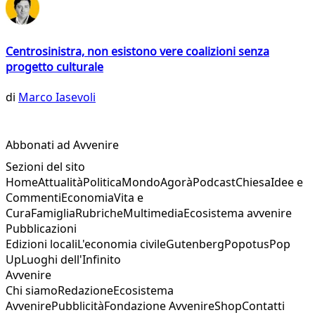
Centrosinistra, non esistono vere coalizioni senza
progetto culturale
di
Marco Iasevoli
Abbonati ad Avvenire
Sezioni del sito
Home
Attualità
Politica
Mondo
Agorà
Podcast
Chiesa
Idee e
Commenti
Economia
Vita e
Cura
Famiglia
Rubriche
Multimedia
Ecosistema avvenire
Pubblicazioni
Edizioni locali
L'economia civile
Gutenberg
Popotus
Pop
Up
Luoghi dell'Infinito
Avvenire
Chi siamo
Redazione
Ecosistema
Avvenire
Pubblicità
Fondazione Avvenire
Shop
Contatti