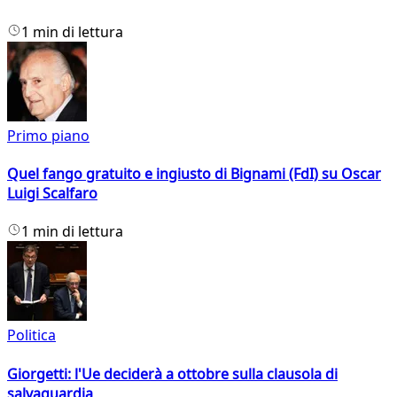
1 min di lettura
Primo piano
Quel fango gratuito e ingiusto di Bignami (FdI) su Oscar
Luigi Scalfaro
1 min di lettura
Politica
Giorgetti: l'Ue deciderà a ottobre sulla clausola di
salvaguardia