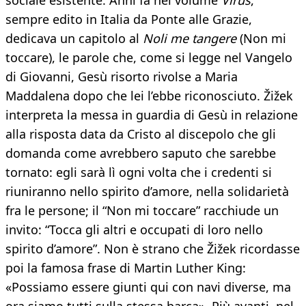
sociale esistente. Anni fa nel volume
Virus
,
sempre edito in Italia da Ponte alle Grazie,
dedicava un capitolo al
Noli me tangere
(Non mi
toccare), le parole che, come si legge nel Vangelo
di Giovanni, Gesù risorto rivolse a Maria
Maddalena dopo che lei l’ebbe riconosciuto. Žižek
interpreta la messa in guardia di Gesù in relazione
alla risposta data da Cristo al discepolo che gli
domanda come avrebbero saputo che sarebbe
tornato: egli sarà lì ogni volta che i credenti si
riuniranno nello spirito d’amore, nella solidarietà
fra le persone; il “Non mi toccare” racchiude un
invito: “Tocca gli altri e occupati di loro nello
spirito d’amore”. Non è strano che Žižek ricordasse
poi la famosa frase di Martin Luther King:
«Possiamo essere giunti qui con navi diverse, ma