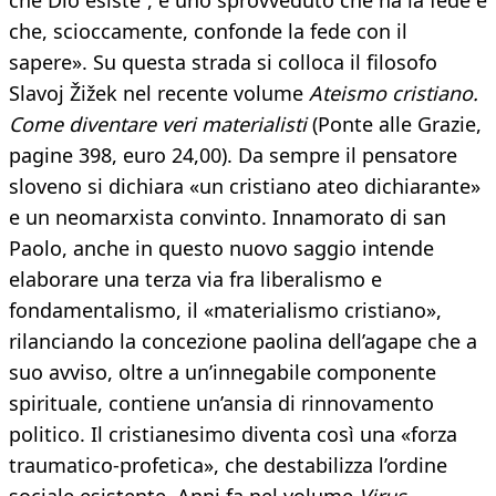
che Dio esiste”, è uno sprovveduto che ha la fede e
che, scioccamente, confonde la fede con il
sapere». Su questa strada si colloca il filosofo
Slavoj Žižek nel recente volume
Ateismo cristiano.
Come diventare veri materialisti
(Ponte alle Grazie,
pagine 398, euro 24,00). Da sempre il pensatore
sloveno si dichiara «un cristiano ateo dichiarante»
e un neomarxista convinto. Innamorato di san
Paolo, anche in questo nuovo saggio intende
elaborare una terza via fra liberalismo e
fondamentalismo, il «materialismo cristiano»,
rilanciando la concezione paolina dell’agape che a
suo avviso, oltre a un’innegabile componente
spirituale, contiene un’ansia di rinnovamento
politico. Il cristianesimo diventa così una «forza
traumatico-profetica», che destabilizza l’ordine