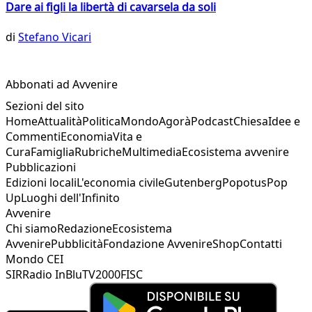
Dare ai figli la libertà di cavarsela da soli
di
Stefano Vicari
Abbonati ad Avvenire
Sezioni del sito
Home
Attualità
Politica
Mondo
Agorà
Podcast
Chiesa
Idee e
Commenti
Economia
Vita e
Cura
Famiglia
Rubriche
Multimedia
Ecosistema avvenire
Pubblicazioni
Edizioni locali
L'economia civile
Gutenberg
Popotus
Pop
Up
Luoghi dell'Infinito
Avvenire
Chi siamo
Redazione
Ecosistema
Avvenire
Pubblicità
Fondazione Avvenire
Shop
Contatti
Mondo CEI
SIR
Radio InBlu
TV2000
FISC