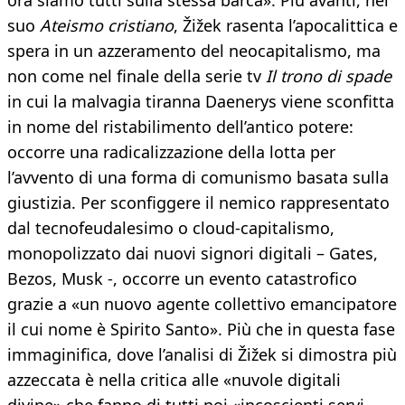
ora siamo tutti sulla stessa barca». Più avanti, nel
suo
Ateismo cristiano
, Žižek rasenta l’apocalittica e
spera in un azzeramento del neocapitalismo, ma
non come nel finale della serie tv
Il trono di spade
in cui la malvagia tiranna Daenerys viene sconfitta
in nome del ristabilimento dell’antico potere:
occorre una radicalizzazione della lotta per
l’avvento di una forma di comunismo basata sulla
giustizia. Per sconfiggere il nemico rappresentato
dal tecnofeudalesimo o cloud-capitalismo,
monopolizzato dai nuovi signori digitali – Gates,
Bezos, Musk -, occorre un evento catastrofico
grazie a «un nuovo agente collettivo emancipatore
il cui nome è Spirito Santo». Più che in questa fase
immaginifica, dove l’analisi di Žižek si dimostra più
azzeccata è nella critica alle «nuvole digitali