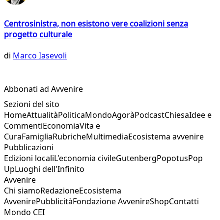
Centrosinistra, non esistono vere coalizioni senza
progetto culturale
di
Marco Iasevoli
Abbonati ad Avvenire
Sezioni del sito
Home
Attualità
Politica
Mondo
Agorà
Podcast
Chiesa
Idee e
Commenti
Economia
Vita e
Cura
Famiglia
Rubriche
Multimedia
Ecosistema avvenire
Pubblicazioni
Edizioni locali
L'economia civile
Gutenberg
Popotus
Pop
Up
Luoghi dell'Infinito
Avvenire
Chi siamo
Redazione
Ecosistema
Avvenire
Pubblicità
Fondazione Avvenire
Shop
Contatti
Mondo CEI