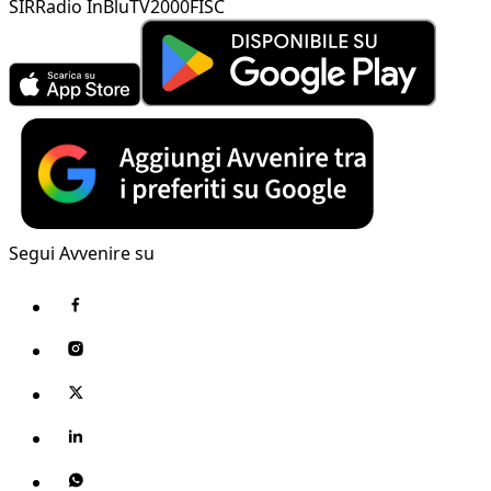
SIR
Radio InBlu
TV2000
FISC
Segui Avvenire su