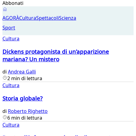
Abbonati
Cultura
AGORÀ
Cultura
Spettacoli
Scienza
Sport
Cultura
Dickens protagonista di un’apparizione
mariana? Un mistero
di
Andrea Galli
2 min di lettura
Cultura
Storia globale?
di
Roberto Righetto
6 min di lettura
Cultura