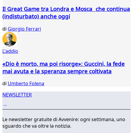
714
Il Great Game tra Londra e Mosca che continua
715
(indisturbato) anche oggi
716
717
di
Giorgio Ferrari
718
719
720
L'addio
721
722
«Dio è morto, ma poi risorge»: Guccini, la fede
723
mai avuta e la speranza sempre coltivata
...
746
di
Umberto Folena
747
NEWSLETTER
Le newsletter gratuite di Avvenire: ogni settimana, uno
sguardo che va oltre la notizia.