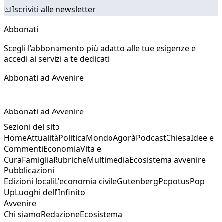
Iscriviti alle newsletter
Abbonati
Scegli l’abbonamento più adatto alle tue esigenze e
accedi ai servizi a te dedicati
Abbonati ad Avvenire
Abbonati ad Avvenire
Sezioni del sito
Home
Attualità
Politica
Mondo
Agorà
Podcast
Chiesa
Idee e
Commenti
Economia
Vita e
Cura
Famiglia
Rubriche
Multimedia
Ecosistema avvenire
Pubblicazioni
Edizioni locali
L'economia civile
Gutenberg
Popotus
Pop
Up
Luoghi dell'Infinito
Avvenire
Chi siamo
Redazione
Ecosistema